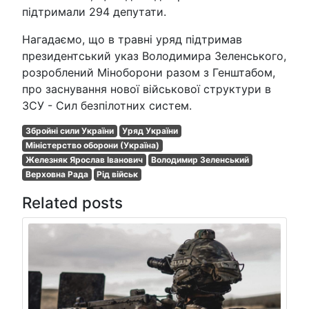
підтримали 294 депутати.
Нагадаємо, що в травні уряд підтримав
президентський указ Володимира Зеленського,
розроблений Міноборони разом з Генштабом,
про заснування нової військової структури в
ЗСУ - Сил безпілотних систем.
Збройні сили України
Уряд України
Міністерство оборони (Україна)
Железняк Ярослав Іванович
Володимир Зеленський
Верховна Рада
Рід військ
Related posts