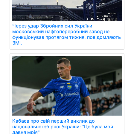
Через удар Збройних сил України
московський нафтопереробний завод не
функціонував протягом тижня, повідомляють
ЗМІ.
Кабаєв про свій перший виклик до
національної збірної України: "Це була моя
давня мрія"