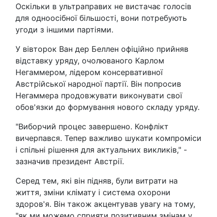
Оскільки в ультраправих не вистачає голосів
для одноосібної більшості, вони потребують
угоди з іншими партіями.
У вівторок Ван дер Беллен офіційно прийняв
відставку уряду, очолюваного Карлом
Негаммером, лідером консервативної
Австрійської народної партії. Він попросив
Негаммера продовжувати виконувати свої
обов'язки до формування нового складу уряду.
"Виборчий процес завершено. Конфлікт
вичерпався. Тепер важливо шукати компроміси
і спільні рішення для актуальних викликів," -
зазначив президент Австрії.
Серед тем, які він підняв, були витрати на
життя, зміни клімату і система охорони
здоров'я. Він також акцентував увагу на тому,
"як ми можемо сприяти позитивним змінам у