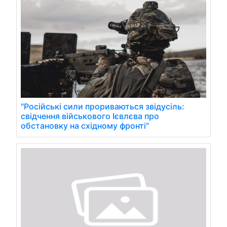
"Російські сили прориваються звідусіль:
свідчення військового Ієвлєва про
обстановку на східному фронті"