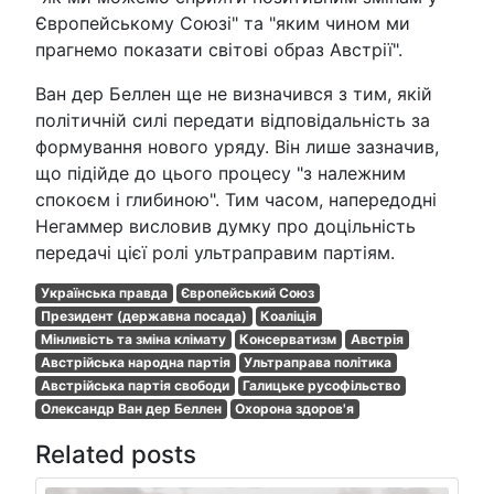
Європейському Союзі" та "яким чином ми
прагнемо показати світові образ Австрії".
Ван дер Беллен ще не визначився з тим, якій
політичній силі передати відповідальність за
формування нового уряду. Він лише зазначив,
що підійде до цього процесу "з належним
спокоєм і глибиною". Тим часом, напередодні
Негаммер висловив думку про доцільність
передачі цієї ролі ультраправим партіям.
Українська правда
Європейський Союз
Президент (державна посада)
Коаліція
Мінливість та зміна клімату
Консерватизм
Австрія
Австрійська народна партія
Ультраправа політика
Австрійська партія свободи
Галицьке русофільство
Олександр Ван дер Беллен
Охорона здоров'я
Related posts