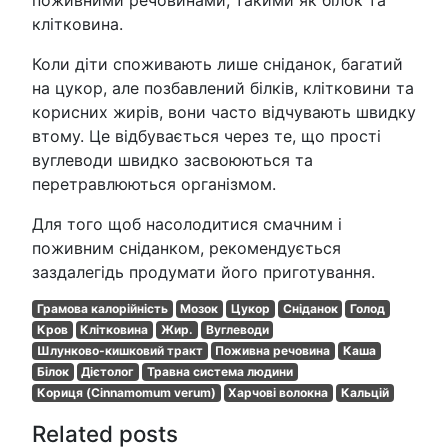
поживними речовинами, такими як білок та
клітковина.
Коли діти споживають лише сніданок, багатий
на цукор, але позбавлений білків, клітковини та
корисних жирів, вони часто відчувають швидку
втому. Це відбувається через те, що прості
вуглеводи швидко засвоюються та
перетравлюються організмом.
Для того щоб насолодитися смачним і
поживним сніданком, рекомендується
заздалегідь продумати його приготування.
Грамова калорійність
Мозок
Цукор
Сніданок
Голод
Кров
Клітковина
Жир.
Вуглеводи
Шлунково-кишковий тракт
Поживна речовина
Каша
Білок
Дієтолог
Травна система людини
Кориця (Cinnamomum verum)
Харчові волокна
Кальцій
Related posts