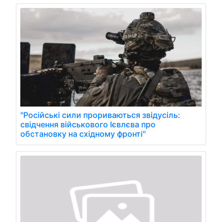
"Російські сили прориваються звідусіль:
свідчення військового Ієвлєва про
обстановку на східному фронті"