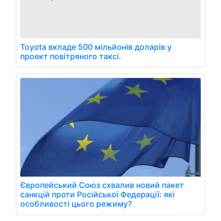
Toyota вкладе 500 мільйонів доларів у
проект повітряного таксі.
Європейський Союз схвалив новий пакет
санкцій проти Російської Федерації: які
особливості цього режиму?