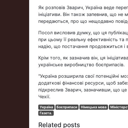
Як розповів Зварич, Україна веде пер
ініціативи. Він також запевнив, що не
передаються, про що нещодавно повідо
Посол висловив думку, що ця публікац
при цьому її реальну ефективність та 
надію, що постачання продовжиться і 
Крім того, як зазначив він, ця ініціат
українське виробництво боєприпасів.
"Україна розширила свої потенційні м
додаткові фінансові ресурси, щоб забе
підкреслив Зварич, зазначивши, що ц
Чехії.
Україна
Боєприпаси
Німецька мова
Міністерс
Газета.
Related posts