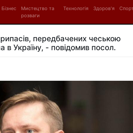
Бізнес
Мистецтво та
Технологія
Здоров'я
Спор
розваги
припасів, передбачених чеською
а в Україну, - повідомив посол.