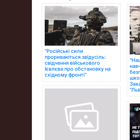
"Російські сили
прориваються звідусіль:
"На
свідчення військового
нав
Ієвлєва про обстановку на
без
східному фронті"
школ
Зак
"Ль