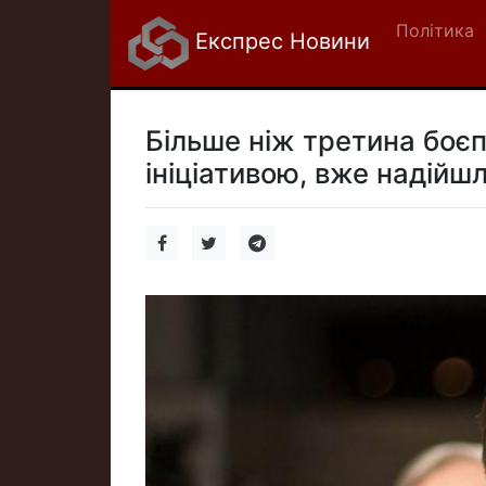
Політика
Експрес Новини
Більше ніж третина боє
ініціативою, вже надійшл