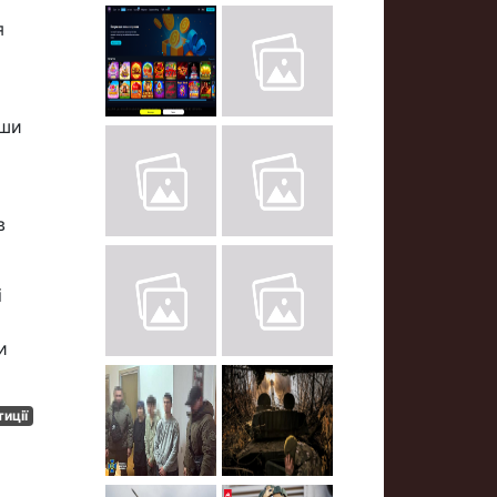
я
вши
в
і
и
тиції