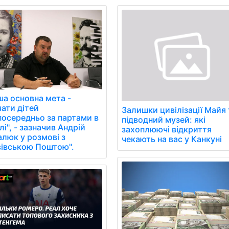
ша основна мета -
чати дітей
Залишки цивілізації Майя 
посередньо за партами в
підводний музей: які
і", - зазначив Андрій
захоплюючі відкриття
алюк у розмові з
чекають на вас у Канкуні
вівською Поштою".