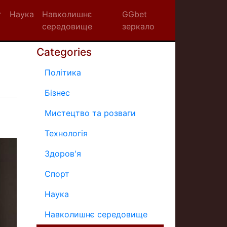
т
Наука
Навколишнє
GGbet
середовище
зеркало
Categories
Політика
Бізнес
Мистецтво та розваги
Технологія
Здоров'я
Спорт
Наука
Навколишнє середовище