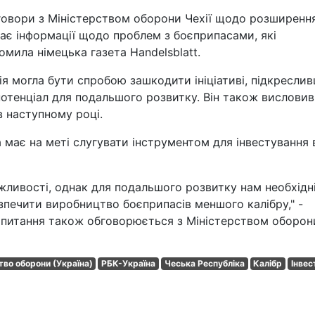
еговори з Міністерством оборони Чехії щодо розширенн
 має інформації щодо проблем з боєприпасами, які
мила німецька газета Handelsblatt.
ія могла бути спробою зашкодити ініціативі, підкресли
потенціал для подальшого розвитку. Він також висловив
в наступному році.
ива має на меті слугувати інструментом для інвестування 
ожливості, однак для подальшого розвитку нам необхідн
зпечити виробництво боєприпасів меншого калібру," -
е питання також обговорюється з Міністерством оборон
тво оборони (Україна)
РБК-Україна
Чеська Республіка
Калібр
Інвес