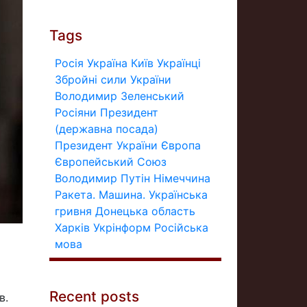
Tags
Росія
Україна
Київ
Українці
Збройні сили України
Володимир Зеленський
Росіяни
Президент
(державна посада)
Президент України
Європа
Європейський Союз
Володимир Путін
Німеччина
Ракета.
Машина.
Українська
гривня
Донецька область
Харків
Укрінформ
Російська
мова
Recent posts
в.