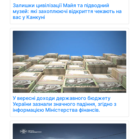
Залишки цивілізації Майя та підводний
музей: які захоплюючі відкриття чекають на
вас у Канкуні
У вересні доходи державного бюджету
України зазнали значного падіння, згідно з
інформацією Міністерства фінансів.