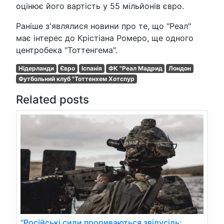
оцінює його вартість у 55 мільйонів євро.
Раніше з'являлися новини про те, що "Реал"
має інтерес до Крістіана Ромеро, ще одного
центробека "Тоттенгема".
Нідерланди
Євро
Іспанія
ФК "Реал Мадрид
Лондон
Футбольний клуб "Тоттенхем Хотспур
Related posts
"Російські сили прориваються звідусіль: