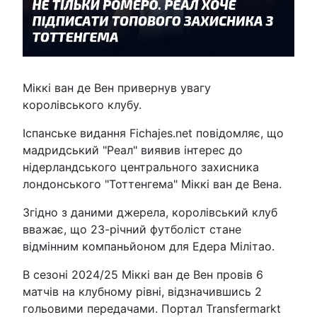
Міккі ван де Вен привернув увагу
королівського клубу.
Іспанське видання Fichajes.net повідомляє, що
мадридський "Реал" виявив інтерес до
нідерландського центрального захисника
лондонського "Тоттенгема" Міккі ван де Вена.
Згідно з даними джерела, королівський клуб
вважає, що 23-річний футболіст стане
відмінним компаньйоном для Едера Мілітао.
В сезоні 2024/25 Міккі ван де Вен провів 6
матчів на клубному рівні, відзначившись 2
гольовими передачами. Портал Transfermarkt