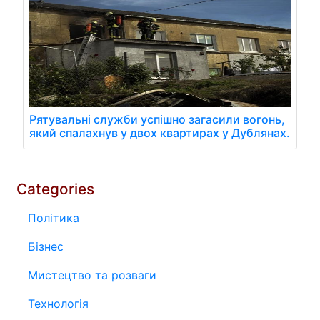
Рятувальні служби успішно загасили вогонь,
який спалахнув у двох квартирах у Дублянах.
Categories
Політика
Бізнес
Мистецтво та розваги
Технологія