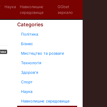
т
Наука
Навколишнє
GGbet
середовище
зеркало
Categories
Політика
Бізнес
тика
Мистецтво та розваги
Технологія
Здоров'я
Спорт
Наука
Навколишнє середовище