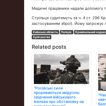
Медичні працівники надали допомогу по
Стрільця судитимуть за ч. 4 ст. 296 Кр
застосуванням зброї). Йому загрожує п
Київська область
Поліція.
Кримінальний кодекс
Хуліганство
Related posts
"Російські сили
прориваються звідусіль:
"На
свідчення військового
нав
Ієвлєва про обстановку на
без
східному фронті"