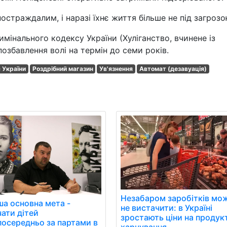
страждалим, і наразі їхнє життя більше не під загрозо
имінального кодексу України (Хуліганство, вчинене із
озбавлення волі на термін до семи років.
 України
Роздрібний магазин
Ув'язнення
Автомат (дезавуація)
Незабаром заробітків мо
ша основна мета -
не вистачити: в Україні
чати дітей
зростають ціни на продук
посередньо за партами в