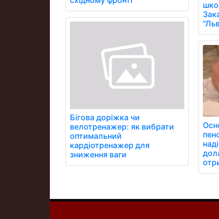
школ
Зак
"Ль
Бігова доріжка чи
Осно
велотренажер: як вибрати
пенс
оптимальний
над
кардіотренажер для
дола
зниження ваги
отр