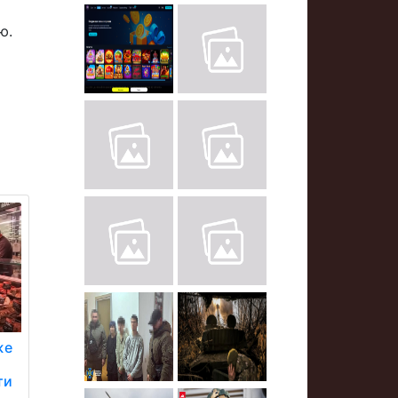
ю.
же
ти