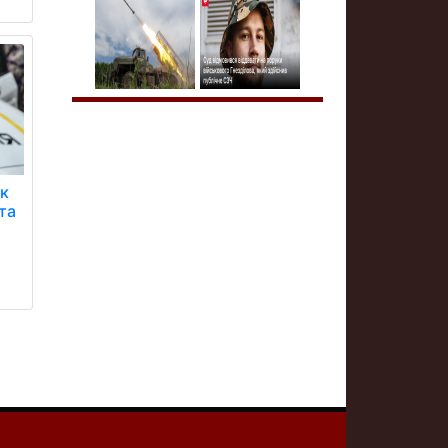
ік
та