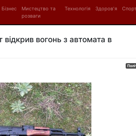
Бізнес
Мистецтво та
Технологія
Здоров'я
Спор
розваги
 відкрив вогонь з автомата в
Полі