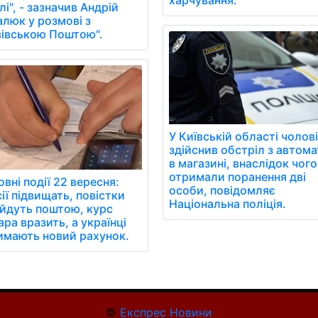
харчування.
і", - зазначив Андрій
алюк у розмові з
вівською Поштою".
У Київській області чолов
здійснив обстріл з автома
в магазині, внаслідок чого
отримали поранення дві
вні події 22 вересня:
особи, повідомляє
ії підвищать, повістки
Національна поліція.
ійдуть поштою, курс
ра вразить, а українці
имають новий рахунок.
©
Експрес Новини