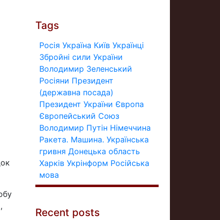
Tags
Росія
Україна
Київ
Українці
Збройні сили України
Володимир Зеленський
Росіяни
Президент
(державна посада)
Президент України
Європа
Європейський Союз
Володимир Путін
Німеччина
Ракета.
Машина.
Українська
гривня
Донецька область
док
Харків
Укрінформ
Російська
мова
обу
,
Recent posts