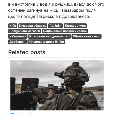
він вистрілив у водія з рушниці, внаслідок чого
останній загинув на місці. Незабаром після
цього поліція затримала підозрюваного.
Київ
Київська область
Поліція.
Прокуратура
Роздрібний магазин
Національна поліція України
Ув'язнення
Кримінальне судочинство
Обмеження в часі
Дробовик.
Кільцева дорога (Київ)
Related posts