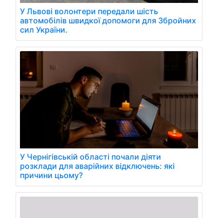
У Львові волонтери передали шість
автомобілів швидкої допомоги для Збройних
сил України.
У Чернігівській області почали діяти
розклади для аварійних відключень: які
причини цьому?