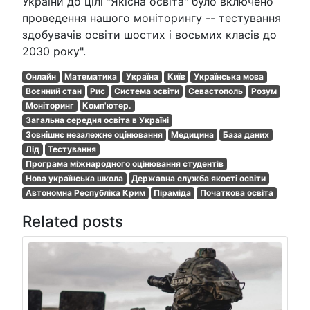
України до цілі "Якісна освіта" було включено
проведення нашого моніторингу -- тестування
здобувачів освіти шостих і восьмих класів до
2030 року".
Онлайн
Математика
Україна
Київ
Українська мова
Воєнний стан
Рис
Система освіти
Севастополь
Розум
Моніторинг
Комп'ютер.
Загальна середня освіта в Україні
Зовнішнє незалежне оцінювання
Медицина
База даних
Лід
Тестування
Програма міжнародного оцінювання студентів
Нова українська школа
Державна служба якості освіти
Автономна Республіка Крим
Піраміда
Початкова освіта
Related posts