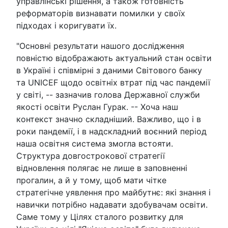
управлінські рішення, а також готовність
реформаторів визнавати помилки у своїх
підходах і коригувати їх.
"Основні результати нашого дослідження
повністю відображають актуальний стан освіти
в Україні і співмірні з даними Світового банку
та UNICEF щодо освітніх втрат під час пандемії
у світі, -- зазначив голова Державної служби
якості освіти Руслан Гурак. -- Хоча наш
контекст значно складніший. Важливо, що і в
роки пандемії, і в надскладний воєнний період
наша освітня система змогла встояти.
Структура довгострокової стратегії
відновлення полягає не лише в заповненні
прогалин, а й у тому, щоб мати чітке
стратегічне уявлення про майбутнє: які знання і
навички потрібно надавати здобувачам освіти.
Саме тому у Цілях сталого розвитку для