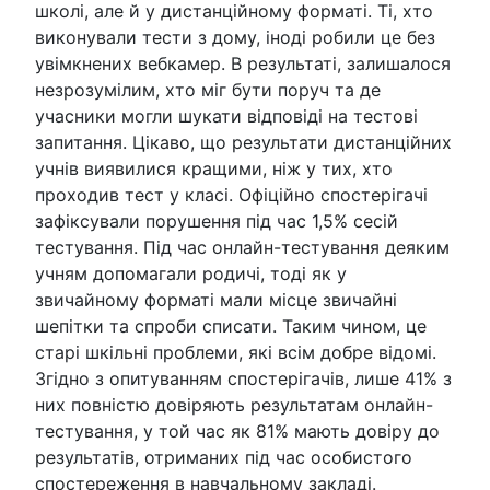
школі, але й у дистанційному форматі. Ті, хто
виконували тести з дому, іноді робили це без
увімкнених вебкамер. В результаті, залишалося
незрозумілим, хто міг бути поруч та де
учасники могли шукати відповіді на тестові
запитання. Цікаво, що результати дистанційних
учнів виявилися кращими, ніж у тих, хто
проходив тест у класі. Офіційно спостерігачі
зафіксували порушення під час 1,5% сесій
тестування. Під час онлайн-тестування деяким
учням допомагали родичі, тоді як у
звичайному форматі мали місце звичайні
шепітки та спроби списати. Таким чином, це
старі шкільні проблеми, які всім добре відомі.
Згідно з опитуванням спостерігачів, лише 41% з
них повністю довіряють результатам онлайн-
тестування, у той час як 81% мають довіру до
результатів, отриманих під час особистого
спостереження в навчальному закладі.