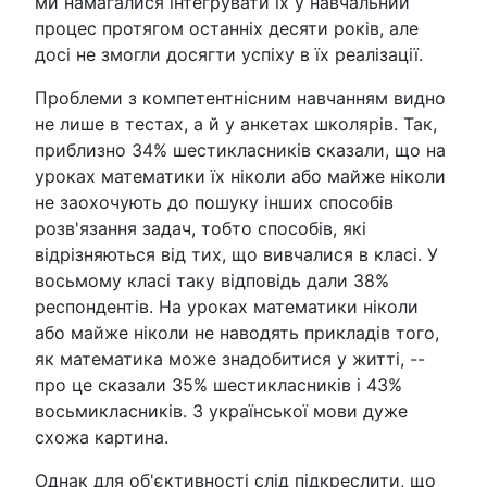
ми намагалися інтегрувати їх у навчальний
процес протягом останніх десяти років, але
досі не змогли досягти успіху в їх реалізації.
Проблеми з компетентнісним навчанням видно
не лише в тестах, а й у анкетах школярів. Так,
приблизно 34% шестикласників сказали, що на
уроках математики їх ніколи або майже ніколи
не заохочують до пошуку інших способів
розв'язання задач, тобто способів, які
відрізняються від тих, що вивчалися в класі. У
восьмому класі таку відповідь дали 38%
респондентів. На уроках математики ніколи
або майже ніколи не наводять прикладів того,
як математика може знадобитися у житті, --
про це сказали 35% шестикласників і 43%
восьмикласників. З української мови дуже
схожа картина.
Однак для об'єктивності слід підкреслити, що