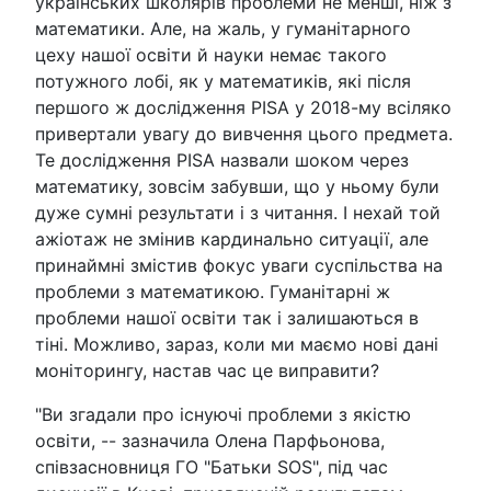
українських школярів проблеми не менші, ніж з
математики. Але, на жаль, у гуманітарного
цеху нашої освіти й науки немає такого
потужного лобі, як у математиків, які після
першого ж дослідження PISA у 2018-му всіляко
привертали увагу до вивчення цього предмета.
Те дослідження PISA назвали шоком через
математику, зовсім забувши, що у ньому були
дуже сумні результати і з читання. І нехай той
ажіотаж не змінив кардинально ситуації, але
принаймні змістив фокус уваги суспільства на
проблеми з математикою. Гуманітарні ж
проблеми нашої освіти так і залишаються в
тіні. Можливо, зараз, коли ми маємо нові дані
моніторингу, настав час це виправити?
"Ви згадали про існуючі проблеми з якістю
освіти, -- зазначила Олена Парфьонова,
співзасновниця ГО "Батьки SОS", під час