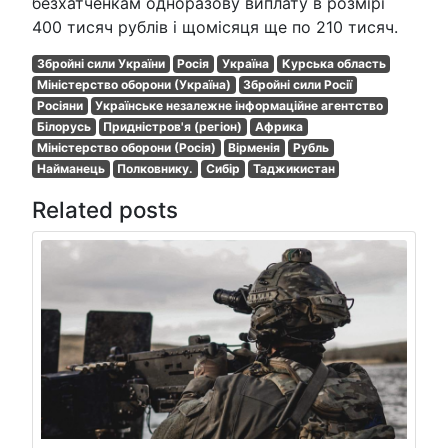
безхатченкам одноразову виплату в розмірі
400 тисяч рублів і щомісяця ще по 210 тисяч.
Збройні сили України
Росія
Україна
Курська область
Міністерство оборони (Україна)
Збройні сили Росії
Росіяни
Українське незалежне інформаційне агентство
Білорусь
Придністров'я (регіон)
Африка
Міністерство оборони (Росія)
Вірменія
Рубль
Найманець
Полковнику.
Сибір
Таджикистан
Related posts