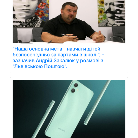
"Наша основна мета - навчати дітей
безпосередньо за партами в школі", -
зазначив Андрій Закалюк у розмові з
"Львівською Поштою".