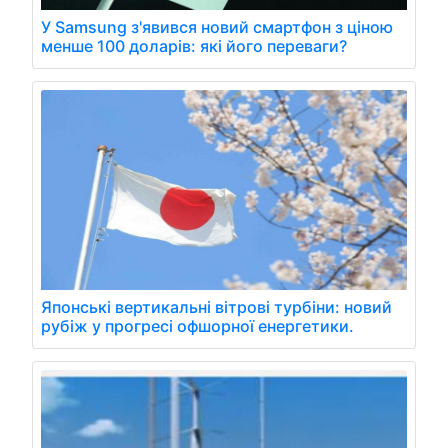
У Samsung з'явився новий смартфон з ціною
менше 100 доларів: які його переваги?
Японські вертикальні вітрові турбіни: новий
рубіж у прогресі офшорної енергетики.