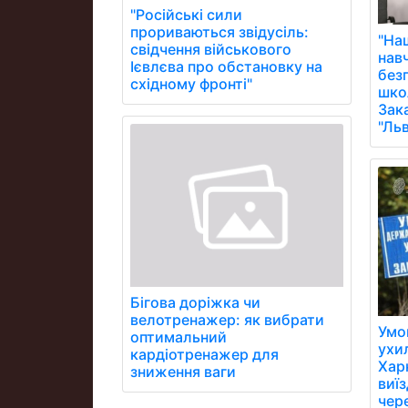
"Російські сили
прориваються звідусіль:
"На
свідчення військового
нав
Ієвлєва про обстановку на
без
східному фронті"
школ
Зак
"Ль
Бігова доріжка чи
велотренажер: як вибрати
Умо
оптимальний
ухи
кардіотренажер для
Хар
зниження ваги
виї
чер