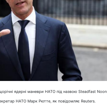
щорічні ядерні маневри НАТО під назвою Steadfast Noon
кретар НАТО Марк Рютте, як повідомляє Reuters.