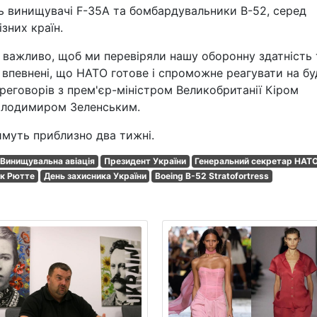
ь винищувачі F-35A та бомбардувальники B-52, серед
ізних країн.
 важливо, щоб ми перевіряли нашу оборонну здатність 
и впевнені, що НАТО готове і спроможне реагувати на бу
переговорів з прем'єр-міністром Великобританії Кіром
олодимиром Зеленським.
имуть приблизно два тижні.
Винищувальна авіація
Президент України
Генеральний секретар НАТ
к Рютте
День захисника України
Boeing B-52 Stratofortress