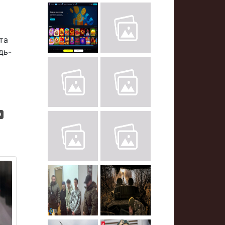
та
дь-
О