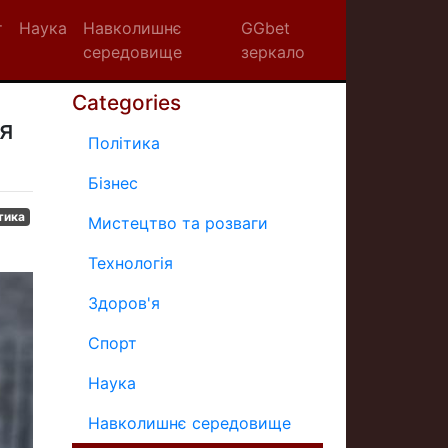
т
Наука
Навколишнє
GGbet
середовище
зеркало
Categories
ня
Політика
Бізнес
тика
Мистецтво та розваги
Технологія
Здоров'я
Спорт
Наука
Навколишнє середовище