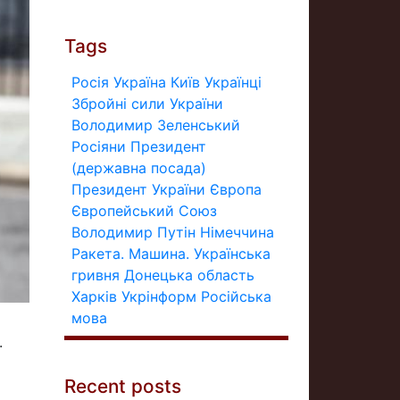
Tags
Росія
Україна
Київ
Українці
Збройні сили України
Володимир Зеленський
Росіяни
Президент
(державна посада)
Президент України
Європа
Європейський Союз
Володимир Путін
Німеччина
Ракета.
Машина.
Українська
гривня
Донецька область
Харків
Укрінформ
Російська
мова
.
Recent posts