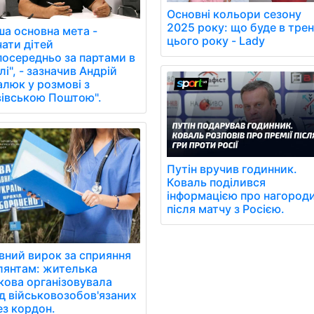
Основні кольори сезону
2025 року: що буде в трен
ша основна мета -
цього року - Lady
чати дітей
посередньо за партами в
і", - зазначив Андрій
алюк у розмові з
вівською Поштою".
Путін вручив годинник.
Коваль поділився
інформацією про нагород
після матчу з Росією.
вний вирок за сприяння
лянтам: жителька
кова організовувала
зд військовозобов'язаних
ез кордон.