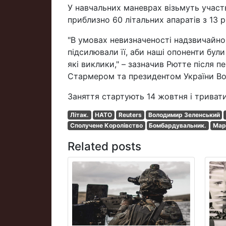
У навчальних маневрах візьмуть участ
приблизно 60 літальних апаратів з 13 р
"В умовах невизначеності надзвичайно
підсилювали її, аби наші опоненти бул
які виклики," – зазначив Рютте після 
Стармером та президентом України В
Заняття стартують 14 жовтня і триват
Літак.
НАТО
Reuters
Володимир Зеленський
Сполучене Королівство
Бомбардувальник.
Мар
Related posts