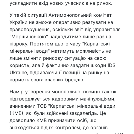
ускладнити вхід нових учасників на ринок.
У такій ситуації Антимонопольний комітет
України не зможе оперативно реагувати на
правопорушення, оскільки звіт від управителя
"Моршинською" надходитиме лише раз на
півроку. Протягом цього часу "Карпатські
мінеральні води" матимуть можливість не
лише змінити ринкову ситуацію на свою
користь, але й фактично завдати шкоди IDS
Ukraine, підриваючи її позиції на ринку на
користь своїх власних брендів.
Намір утворення монопольної позиції також
підтверджується кадровими маніпуляціями,
вчиненими ТОВ "Карпатські мінеральні води"
(КМВ), які були здійснені заздалегідь. Це
дозволило КМВ призначити осіб, що
знаходяться під їх контролем, до органів