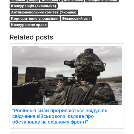
Конкуренція (економіка)
Антимонопольний комітет (Україна)
Корпоративне управління
Фінансовий звіт
Конкурентне право
Related posts
"Російські сили прориваються звідусіль:
свідчення військового Ієвлєва про
обстановку на східному фронті"