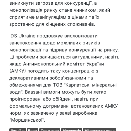
виникнути загроза для конкуренції, а
монополізація ринку стане чинником, який
сприятиме маніпуляціям з цінами та їх
зростанню для кінцевих споживачів.
IDS Ukraine продовжує висловлювати
занепокоєння щодо можливих ризиків
монополізації та підриву конкуренції на ринку.
Ці проблеми залишаються актуальними, навіть
якщо Антимонопольний комітет України
(АМКУ) погодить таку концентрацію з
декларативними зобов'язаннями та
обмеженнями для ТОВ "Карпатські мінеральні
води". Вказані вимоги можуть бути легко
проігноровані або обійдені, навіть при
формальному дотриманні встановлених АМКУ
норм, як зазначено у заяві виробника
"Моршинської".
Україна
Вода
Споживач
Монополія
Мінеральна вода