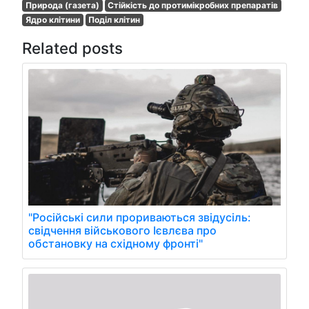
Природа (газета)
Стійкість до протимікробних препаратів
Ядро клітини
Поділ клітин
Related posts
"Російські сили прориваються звідусіль:
свідчення військового Ієвлєва про
обстановку на східному фронті"