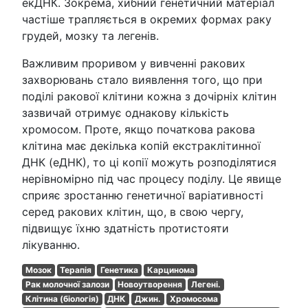
екДНК. Зокрема, хибний генетичний матеріал
частіше трапляється в окремих формах раку
грудей, мозку та легенів.
Важливим проривом у вивченні ракових
захворювань стало виявлення того, що при
поділі ракової клітини кожна з дочірніх клітин
зазвичай отримує однакову кількість
хромосом. Проте, якщо початкова ракова
клітина має декілька копій екстраклітинної
ДНК (еДНК), то ці копії можуть розподілятися
нерівномірно під час процесу поділу. Це явище
сприяє зростанню генетичної варіативності
серед ракових клітин, що, в свою чергу,
підвищує їхню здатність протистояти
лікуванню.
Мозок
Терапія
Генетика
Карцинома
Рак молочної залози
Новоутворення
Легені.
Клітина (біологія)
ДНК
Джин.
Хромосома