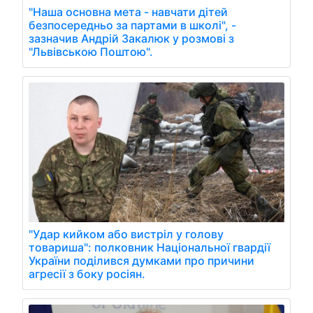
"Наша основна мета - навчати дітей
безпосередньо за партами в школі", -
зазначив Андрій Закалюк у розмові з
"Львівською Поштою".
"Удар кийком або вистріл у голову
товариша": полковник Національної гвардії
України поділився думками про причини
агресії з боку росіян.