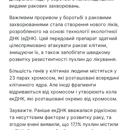
видами ракових захворювань.
Важливим проривом у боротьбі з раковими
захворюваннями стала створення нового ліків,
розробленого на основі технології екологічної
ДНК (еДНК). Цей передовий препарат здатний
цілеспрямовано атакувати ракові клітини,
знищуючи їх, а також запобігати швидкому
розвитку резистентності пухлин до лікування.
Більшість генів у клітинах людини містяться у
23 парах хромосом, які розташовані всередині
клітинного ядра. Але іноді фрагменти
відриваються від хромосом і утворюють кола
екДНК, які розташовані окремо від хромосом.
Зауважте. Раніше екДНК вважалася рідкісною
та несуттєвим факторм у розвитку раку, та
згодом вчені виявили, що 17,1% пухлин містили