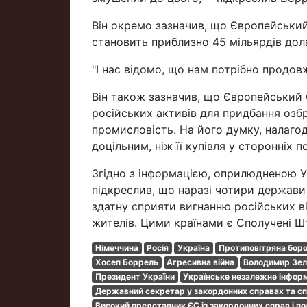
Він окремо зазначив, що Європейський 
становить приблизно 45 мільярдів дола
"І нас відомо, що нам потрібно продов
Він також зазначив, що Європейський
російських активів для придбання озб
промисловість. На його думку, налаго
доцільним, ніж її купівля у сторонніх п
Згідно з інформацією, оприлюдненою 
підкреслив, що наразі чотири держави
здатну сприяти вигнанню російських в
жителів. Цими країнами є Сполучені Ш
Німеччина
Росія
Україна
Протиповітряна бор
Хосеп Боррель
Агресивна війна
Володимир Зел
Президент України
Українське незалежне інфор
Державний секретар у закордонних справах та с
Високий представник ЄС із закордонних справ і по