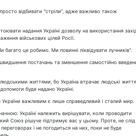
 просто відбивати "стріли", адже важливо також
стоювати надання Україні дозволу на використання захі
ження військових цілей Росії.
 багато це робимо. Ми повинні ліквідувати лучників".
ришвидшення постачань та зменшення самостійно введен
 людськими життями, бо Україна втрачає людські життя
допомоги буде надано Україні.
ля України важливим є лише справедливий і сталий мир.
значною: Україні належить вирішувати, коли проводити
кий Союз рішуче підтримує вас у цьому. Проте, не слід
 переговорах і не погодиться на них, поки не буде
ель.