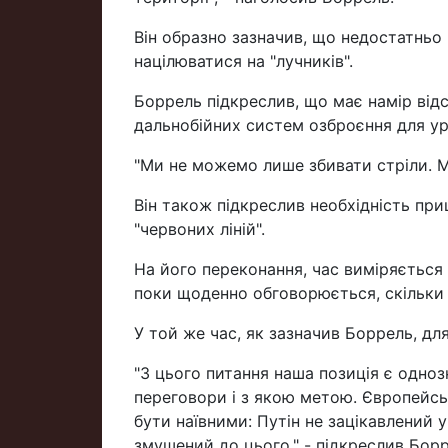
Він образно зазначив, що недостатньо
націлюватися на "лучників".
Боррель підкреслив, що має намір від
дальнобійних систем озброєння для ура
"Ми не можемо лише збивати стріли. Ми
Він також підкреслив необхідність п
"червоних ліній".
На його переконання, час виміряється
поки щоденно обговорюється, скільки 
У той же час, як зазначив Боррель, д
"З цього питання наша позиція є одно
переговори і з якою метою. Європейсь
бути наївними: Путін не зацікавлений у
змушений до цього," - підкреслив Борр