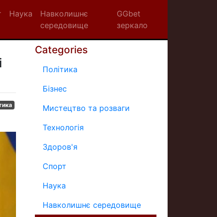
т
Наука
Навколишнє
GGbet
середовище
зеркало
Categories
і
Політика
Бізнес
тика
Мистецтво та розваги
Технологія
Здоров'я
Спорт
Наука
Навколишнє середовище