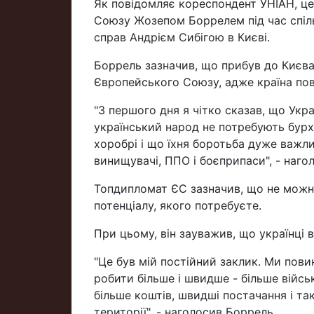
Як повідомляє кореспондент УНІАН, ц
Союзу Жозепом Боррелем під час спіль
справ Андрієм Сибігою в Києві.
Боррель зазначив, що прибув до Києва
Європейського Союзу, адже країна пов
"З першого дня я чітко сказав, що Укр
український народ не потребують бурх
хоробрі і що їхня боротьба дуже важли
винищувачі, ППО і боєприпаси", - наго
Топдипломат ЄС зазначив, що не можна 
потенціалу, якого потребуєте.
При цьому, він зауважив, що українці 
"Це був мій постійний заклик. Ми повин
робити більше і швидше - більше війс
більше коштів, швидші постачання і та
території", - наголосив Боррель.