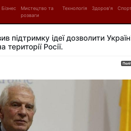
Бізнес
Мистецтво та
Технологія
Здоров'я
Спор
розваги
ив підтримку ідеї дозволити Україн
а території Росії.
Полі