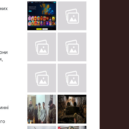
нних
вони
и,
инні
ого