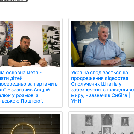
Україна сподівається на
ша основна мета -
продовження лідерства
чати дітей
Сполучених Штатів у
посередньо за партами в
забезпеченні справедливо
і", - зазначив Андрій
миру, - зазначив Сибіга |
алюк у розмові з
УНН
вівською Поштою".