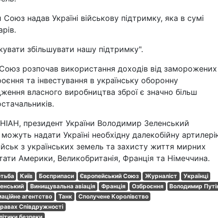
Союз надав Україні військову підтримку, яка в сумі
рів.
жувати збільшувати нашу підтримку".
 Союз розпочав використання доходів від заморожених
роєння та інвестування в українську оборонну
дження власного виробництва зброї є значно більш
остачальників.
УНІАН, президент України Володимир Зеленський
 можуть надати Україні необхідну далекобійну артилері
ійськ з українських земель та захисту життя мирних
тати Америки, Великобританія, Франція та Німеччина.
отьба
Київ
Боєприпаси
Європейський Союз
Журналіст
Українці
енський
Винищувальна авіація
Франція
Озброєння
Володимир Путі
маційне агентство
Танк
Сполучене Королівство
правах Співдружності
літики безпеки