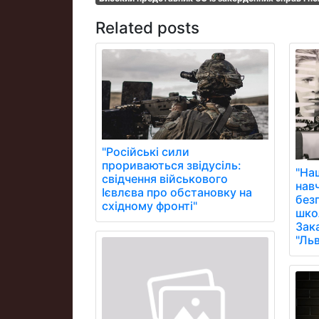
Related posts
"Російські сили
прориваються звідусіль:
"На
свідчення військового
нав
Ієвлєва про обстановку на
без
східному фронті"
школ
Зак
"Ль