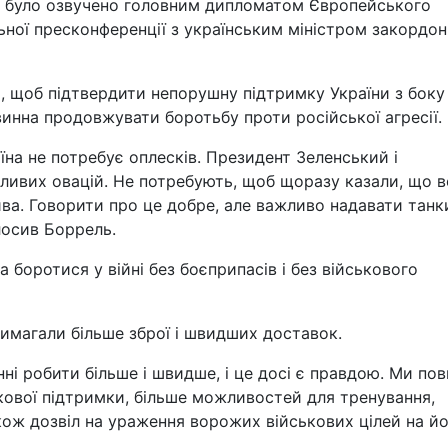
е було озвучено головним дипломатом Європейського
ної пресконференції з українським міністром закордо
, щоб підтвердити непорушну підтримку України з боку
инна продовжувати боротьбу проти російської агресії.
аїна не потребує оплесків. Президент Зеленський і
ливих овацій. Не потребують, щоб щоразу казали, що 
ва. Говорити про це добре, але важливо надавати танк
лосив Боррель.
боротися у війні без боєприпасів і без військового
вимагали більше зброї і швидших доставок.
ні робити більше і швидше, і це досі є правдою. Ми пов
ькової підтримки, більше можливостей для тренування,
кож дозвіл на ураження ворожих військових цілей на й