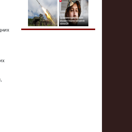
дних
их
,