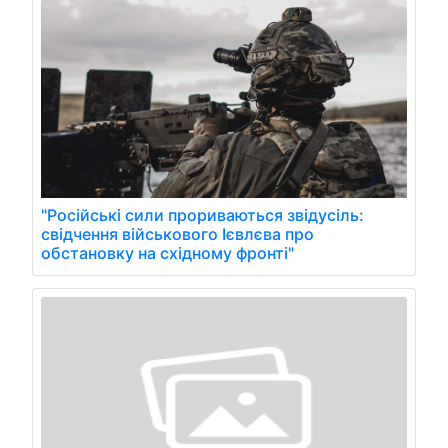
"Російські сили прориваються звідусіль:
свідчення військового Ієвлєва про
обстановку на східному фронті"