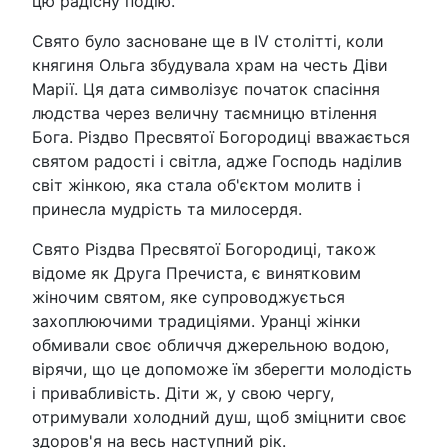
цю радісну подію.
Свято було засноване ще в IV столітті, коли
княгиня Ольга збудувала храм на честь Діви
Марії. Ця дата символізує початок спасіння
людства через величну таємницю втілення
Бога. Різдво Пресвятої Богородиці вважається
святом радості і світла, адже Господь наділив
світ жінкою, яка стала об'єктом молитв і
принесла мудрість та милосердя.
Свято Різдва Пресвятої Богородиці, також
відоме як Друга Пречиста, є винятковим
жіночим святом, яке супроводжується
захоплюючими традиціями. Уранці жінки
обмивали своє обличчя джерельною водою,
вірячи, що це допоможе їм зберегти молодість
і привабливість. Діти ж, у свою чергу,
отримували холодний душ, щоб зміцнити своє
здоров'я на весь наступний рік.