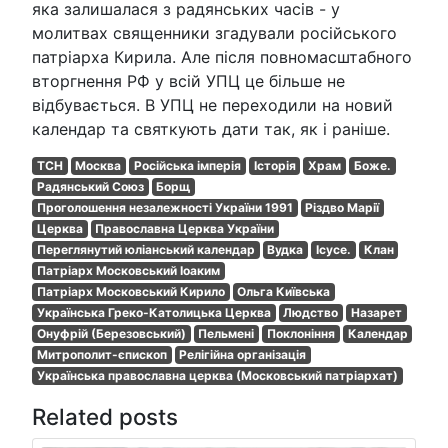
яка залишалася з радянських часів - у
молитвах священники згадували російського
патріарха Кирила. Але після повномасштабного
вторгнення РФ у всій УПЦ це більше не
відбувається. В УПЦ не переходили на новий
календар та святкують дати так, як і раніше.
ТСН
Москва
Російська імперія
Історія
Храм
Боже.
Радянський Союз
Борщ
Проголошення незалежності України 1991
Різдво Марії
Церква
Православна Церква України
Переглянутий юліанський календар
Вудка
Ісусе.
Клан
Патріарх Московський Іоаким
Патріарх Московський Кирило
Ольга Київська
Українська Греко-Католицька Церква
Людство
Назарет
Онуфрій (Березовський)
Пельмені
Поклоніння
Календар
Митрополит-єпископ
Релігійна організація
Українська православна церква (Московський патріархат)
Related posts