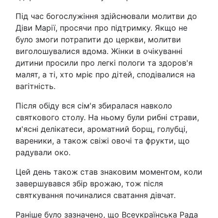
Під час богослужіння здійснювали молитви до
Діви Марії, просячи про підтримку. Якщо не
було змоги потрапити до церкви, молитви
виголошувалися вдома. Жінки в очікуванні
дитини просили про легкі пологи та здоров'я
малят, а ті, хто мріє про дітей, сподівалися на
вагітність.
Після обіду вся сім'я збиралася навколо
святкового столу. На ньому були рибні страви,
м'ясні делікатеси, ароматний борщ, голубці,
вареники, а також свіжі овочі та фрукти, що
радували око.
Цей день також став знаковим моментом, коли
завершувався збір врожаю, тож після
святкування починалися сватання дівчат.
Раніше було зазначено, що Всеукраїнська Рада