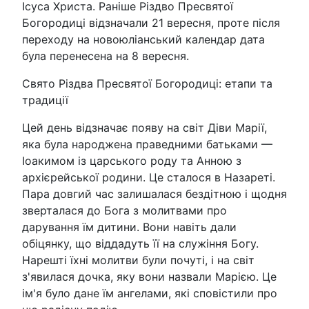
Ісуса Христа. Раніше Різдво Пресвятої
Богородиці відзначали 21 вересня, проте після
переходу на новоюліанський календар дата
була перенесена на 8 вересня.
Свято Різдва Пресвятої Богородиці: етапи та
традиції
Цей день відзначає появу на світ Діви Марії,
яка була народжена праведними батьками —
Іоакимом із царського роду та Анною з
архієрейської родини. Це сталося в Назареті.
Пара довгий час залишалася бездітною і щодня
зверталася до Бога з молитвами про
дарування їм дитини. Вони навіть дали
обіцянку, що віддадуть її на служіння Богу.
Нарешті їхні молитви були почуті, і на світ
з'явилася дочка, яку вони назвали Марією. Це
ім'я було дане їм ангелами, які сповістили про