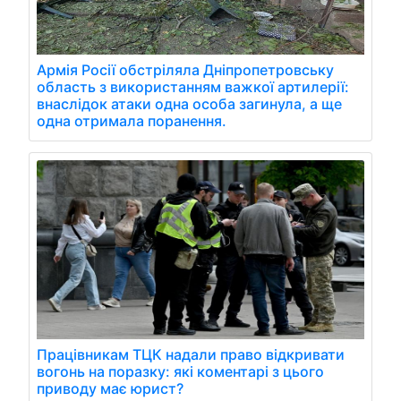
Армія Росії обстріляла Дніпропетровську
область з використанням важкої артилерії:
внаслідок атаки одна особа загинула, а ще
одна отримала поранення.
Працівникам ТЦК надали право відкривати
вогонь на поразку: які коментарі з цього
приводу має юрист?