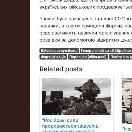
українських військових продовжується
Раніше було зазначено, що учні 10-11 к
навички, а також принципи фортифікаці
освоюватимуть навички орієнтування н
розвідки за допомогою відкритих дже
Військовослужбовці
Генеральний штаб Збройних
Фортифікація
Персонал (військові)
Повітряна р
Related posts
"Російські сили
прориваються звідусіль:
"На
свідчення військового