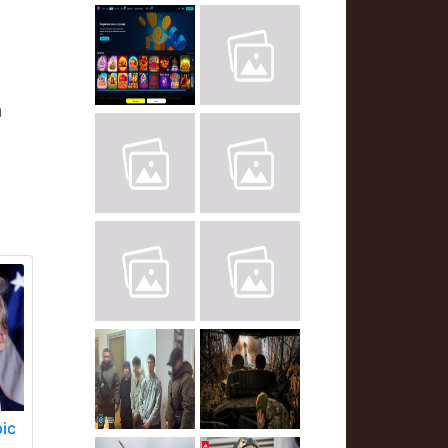
и
я
іс