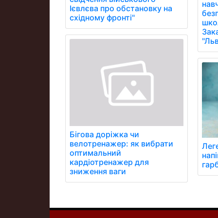
нав
Ієвлєва про обстановку на
без
східному фронті"
школ
Зак
"Ль
Бігова доріжка чи
велотренажер: як вибрати
Лег
оптимальний
напі
кардіотренажер для
гар
зниження ваги