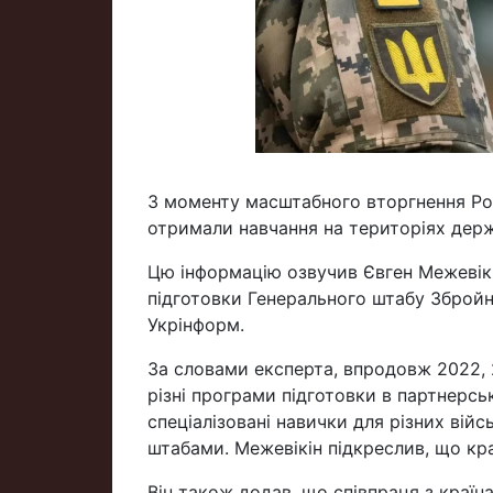
З моменту масштабного вторгнення Росі
отримали навчання на територіях держ
Цю інформацію озвучив Євген Межевікі
підготовки Генерального штабу Збройни
Укрінформ.
За словами експерта, впродовж 2022, 
різні програми підготовки в партнерськ
спеціалізовані навички для різних війс
штабами. Межевікін підкреслив, що кра
Він також додав, що співпраця з краї