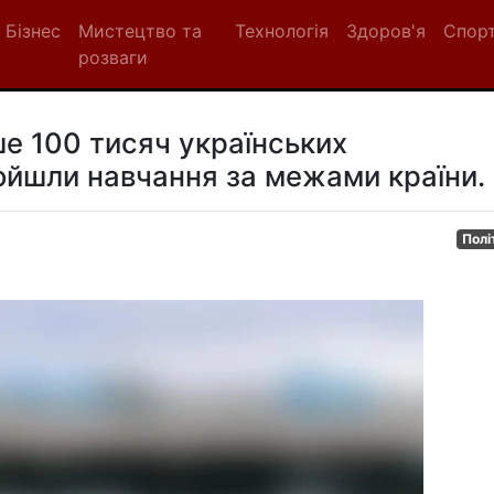
Бізнес
Мистецтво та
Технологія
Здоров'я
Спор
розваги
ше 100 тисяч українських
ойшли навчання за межами країни.
Полі