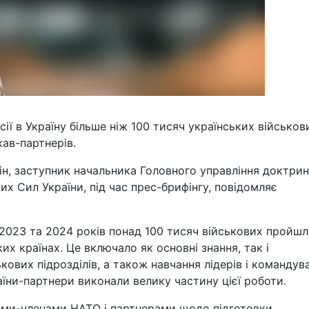
ї в Україну більше ніж 100 тисяч українських військов
ав-партнерів.
н, заступник начальника Головного управління доктрин
х Сил України, під час прес-брифінгу, повідомляє
2023 та 2024 років понад 100 тисяч військових пройш
их країнах. Це включало як основні знання, так і
ькових підрозділів, а також навчання лідерів і командув
їни-партнери виконали велику частину цієї роботи.
нами-членами НАТО і партнерами щодо підготовки