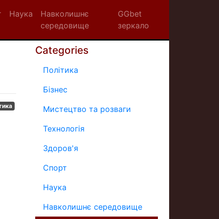
т
Наука
Навколишнє
GGbet
середовище
зеркало
Categories
Політика
Бізнес
тика
Мистецтво та розваги
Технологія
Здоров'я
Спорт
Наука
Навколишнє середовище