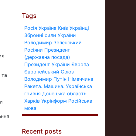
Tags
Росія
Україна
Київ
Українці
Збройні сили України
Володимир Зеленський
Росіяни
Президент
их
(державна посада)
Президент України
Європа
Європейський Союз
 та
Володимир Путін
Німеччина
Ракета.
Машина.
Українська
гривня
Донецька область
Харків
Укрінформ
Російська
ли
мова
ання
Recent posts