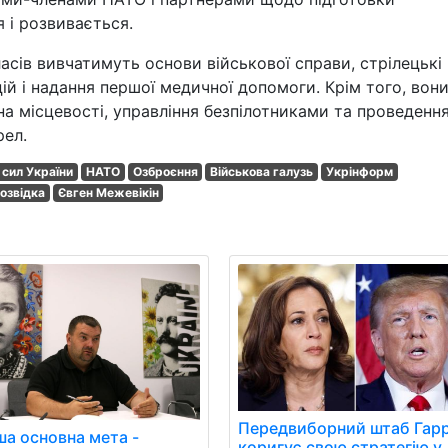
 і розвивається.
ласів вивчатимуть основи військової справи, стрілецькі
й і надання першої медичної допомоги. Крім того, вон
а місцевості, управління безпілотниками та проведенн
рел.
 сил України
НАТО
Озброєння
Військова галузь
Укрінформ
озвідка
Євген Межевікін
Передвиборний штаб Гарр
ша основна мета -
коригує свою стратегію у