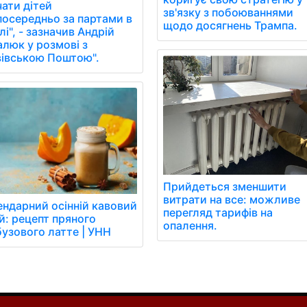
чати дітей
зв'язку з побоюваннями
посередньо за партами в
щодо досягнень Трампа.
і", - зазначив Андрій
алюк у розмові з
вівською Поштою".
Прийдеться зменшити
витрати на все: можливе
ендарний осінній кавовий
перегляд тарифів на
й: рецепт пряного
опалення.
бузового латте | УНН