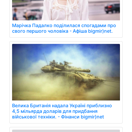
Марічка Падалко поділилася спогадами про
свого першого чоловіка - Афіша bigmir)net.
Велика Британія надала Україні приблизно
4,5 мільярда доларів для придбання
військової техніки. - Фінанси bigmir)net