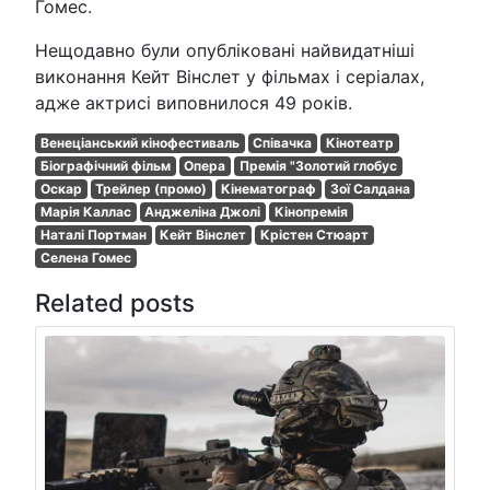
Гомес.
Нещодавно були опубліковані найвидатніші
виконання Кейт Вінслет у фільмах і серіалах,
адже актрисі виповнилося 49 років.
Венеціанський кінофестиваль
Співачка
Кінотеатр
Біографічний фільм
Опера
Премія "Золотий глобус
Оскар
Трейлер (промо)
Кінематограф
Зої Салдана
Марія Каллас
Анджеліна Джолі
Кінопремія
Наталі Портман
Кейт Вінслет
Крістен Стюарт
Селена Гомес
Related posts