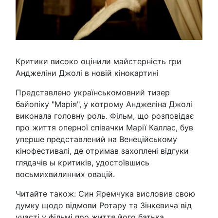
Критики високо оцінили майстерність гри
Анджеліни Джолі в новій кінокартині
Представлено українськомовний тизер
байопіку "Марія", у котрому Анджеліна Джолі
виконала головну роль. Фільм, що розповідає
про життя оперної співачки Марії Каллас, був
уперше представлений на Венеційському
кінофестивалі, де отримав захоплені відгуки
глядачів ы критиків, удостоївшись
восьмихвилинних овацій.
Читайте також: Син Яремчука висловив свою
думку щодо відмови Ротару та Зінкевича від
участі у фільмі про життя його батька.