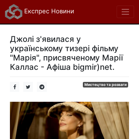
Експрес Новини
Джолі з'явилася у
українському тизері фільму
"Марія", присвяченому Марії
Каллас - Афіша bigmir)net.
Мистецтво та розваги