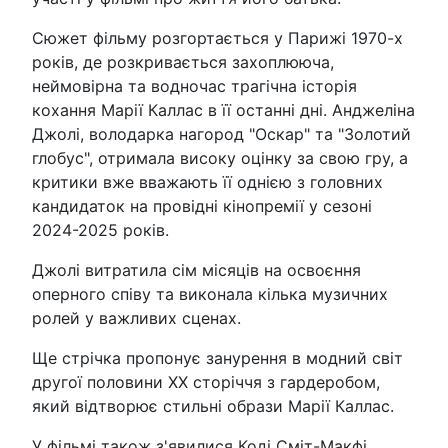
Сюжет фільму розгортається у Парижі 1970-х
років, де розкривається захоплююча,
неймовірна та водночас трагічна історія
кохання Марії Каллас в її останні дні. Анджеліна
Джолі, володарка нагород "Оскар" та "Золотий
глобус", отримала високу оцінку за свою гру, а
критики вже вважають її однією з головних
кандидаток на провідні кінопремії у сезоні
2024-2025 років.
Джолі витратила сім місяців на освоєння
оперного співу та виконала кілька музичних
ролей у важливих сценах.
Ще стрічка пропонує занурення в модний світ
другої половини XX сторіччя з гардеробом,
який відтворює стильні образи Марії Каллас.
У фільмі також з'явилися Коді Сміт-Макфі,