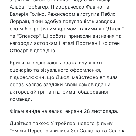
Альба Рорбагер, П'єрфраческо Фавіно та
Валерія Ґоліно. Режисером виступив Пабло
Лорраїн, який здобув популярність завдяки
своїм біографічним драмам, такими як "Джекі"
та "Спенсер". Ці роботи принесли визнання та
нагороди акторкам Наталі Портман і Крістен
Стюарт відповідно.
Критики відзначають вражаючу якість
сценарію та візуального оформлення,
підкреслюючи, що Джолі майстерно втілила
образ Каллас завдяки своїй самовідданій
акторській грі та підтримці обдарованої
команди.
Фільм вийде на великі екрани 28 листопада.
Дивіться також: У трейлері нового фільму
"Емілія Перес" з'явилися Зої Салдана та Селена