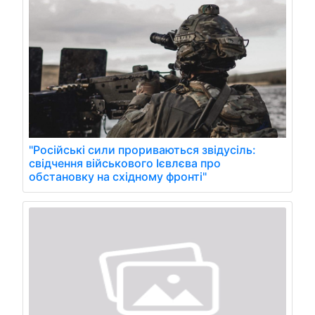
"Російські сили прориваються звідусіль:
свідчення військового Ієвлєва про
обстановку на східному фронті"