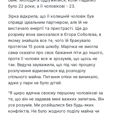
було 22 роки, а її чоловікові - 23.
Зірка відкрила, що її колишній чоловік був
справді ідеальним партнером, але їй не
вистачало енергії та пристрасті. Ще до
розриву вона закохалася в Єгора Соболєва, в
якому знайшла все те, чого їй бракувало
протягом 15 років шлюбу. Марічка не змогла
сама сказати про своє бажання піти до іншого,
проте її чоловік все ж зрозумів, що щось не
так. Ведуча зауважила, що під час процесу
розлучення відмовилася від розподілу
спільного майна. Питання опіки не виникало,
адже у пари не було дітей.
"Я щиро вдячна своєму першому чоловікові за
те, що він не задавав мені важких запитань. Він
усе розумів. Ми розійшлися без будь-яких
конфліктів. Не було жодного поділу майна чи