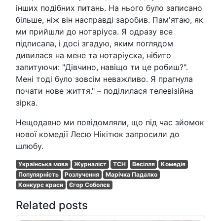
інших подібних питань. На нього було записано
більше, ніж він насправді заробив. Пам'ятаю, як
ми прийшли до нотаріуса. Я одразу все
підписала, і досі згадую, яким поглядом
дивилася на мене та нотаріуска, нібито
запитуючи: "Дівчино, навіщо ти це робиш?".
Мені тоді було зовсім неважливо. Я прагнула
почати нове життя." – поділилася телевізійна
зірка.
Нещодавно ми повідомляли, що під час зйомок
нової комедії Лесю Нікітюк запросили до
шлюбу.
Українська мова
Журналіст
ТСН
Весілля
Комедія
Популярність
Розлучення
Марічка Падалко
Конкурс краси
Єгор Соболєв
Related posts