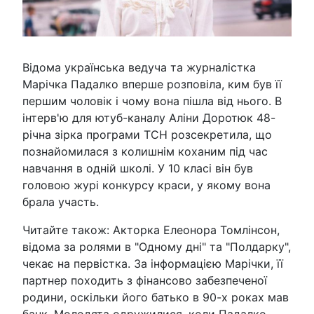
Відома українська ведуча та журналістка
Марічка Падалко вперше розповіла, ким був її
першим чоловік і чому вона пішла від нього. В
інтерв'ю для ютуб-каналу Аліни Доротюк 48-
річна зірка програми ТСН розсекретила, що
познайомилася з колишнім коханим під час
навчання в одній школі. У 10 класі він був
головою журі конкурсу краси, у якому вона
брала участь.
Читайте також: Акторка Елеонора Томлінсон,
відома за ролями в "Одному дні" та "Полдарку",
чекає на первістка. За інформацією Марічки, її
партнер походить з фінансово забезпеченої
родини, оскільки його батько в 90-х роках мав
банк. Молодята одружилися, коли Падалко