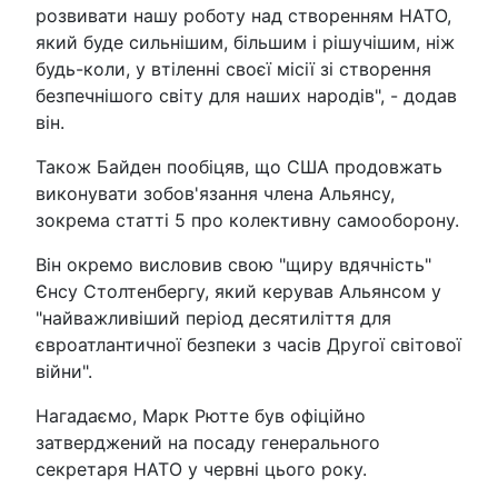
розвивати нашу роботу над створенням НАТО,
який буде сильнішим, більшим і рішучішим, ніж
будь-коли, у втіленні своєї місії зі створення
безпечнішого світу для наших народів", - додав
він.
Також Байден пообіцяв, що США продовжать
виконувати зобов'язання члена Альянсу,
зокрема статті 5 про колективну самооборону.
Він окремо висловив свою "щиру вдячність"
Єнсу Столтенбергу, який керував Альянсом у
"найважливіший період десятиліття для
євроатлантичної безпеки з часів Другої світової
війни".
Нагадаємо, Марк Рютте був офіційно
затверджений на посаду генерального
секретаря НАТО у червні цього року.