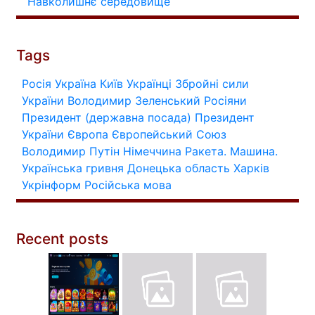
Навколишнє середовище
Tags
Росія
Україна
Київ
Українці
Збройні сили
України
Володимир Зеленський
Росіяни
Президент (державна посада)
Президент
України
Європа
Європейський Союз
Володимир Путін
Німеччина
Ракета.
Машина.
Українська гривня
Донецька область
Харків
Укрінформ
Російська мова
Recent posts