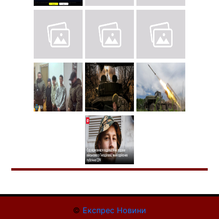
©
Експрес Новини