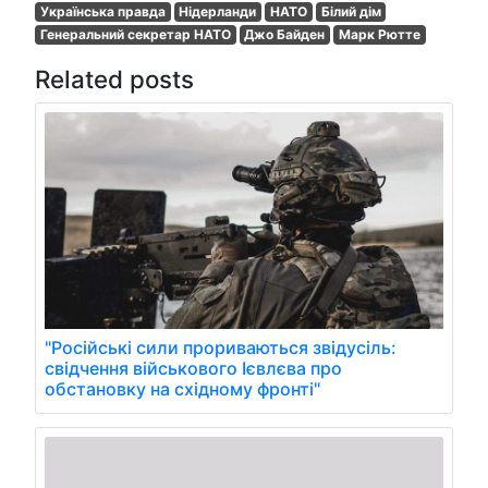
Українська правда
Нідерланди
НАТО
Білий дім
Генеральний секретар НАТО
Джо Байден
Марк Рютте
Related posts
"Російські сили прориваються звідусіль:
свідчення військового Ієвлєва про
обстановку на східному фронті"