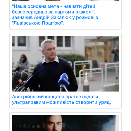
"Наша основна мета - навчати дітей
безпосередньо за партами в школі", -
зазначив Андрій Закалюк у розмові з
"Львівською Поштою".
Австрійський канцлер прагне надати
ультраправим можливість створити уряд.