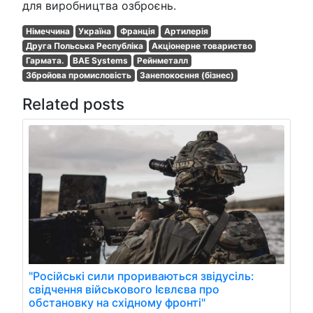
для виробництва озброєнь.
Німеччина
Україна
Франція
Артилерія
Друга Польська Республіка
Акціонерне товариство
Гармата.
BAE Systems
Рейнметалл
Збройова промисловість
Занепокоєння (бізнес)
Related posts
"Російські сили прориваються звідусіль:
свідчення військового Ієвлєва про
обстановку на східному фронті"