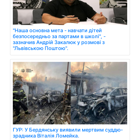
"Наша основна мета - навчати дітей
безпосередньо за партами в школі", -
зазначив Андрій Закалюк у розмові з
"Львівською Поштою".
ГУР: У Бердянську виявили мертвим суддю-
зрадника Віталія Ломейка.