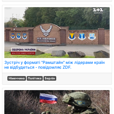
Зустріч у форматі "Рамштайн" між лідерами країн
не відбудеться - повідомляє ZDF.
Німеччина
Політика
Берлін