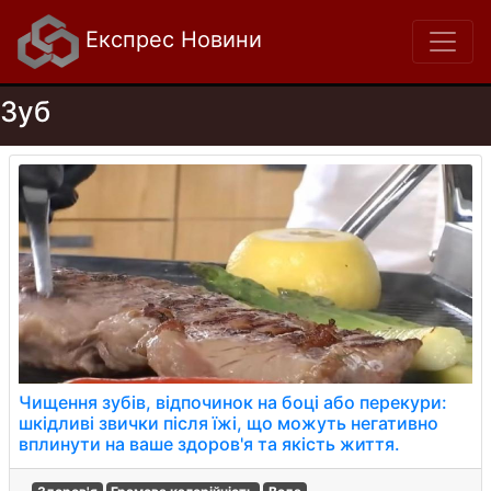
Експрес Новини
Зуб
Чищення зубів, відпочинок на боці або перекури:
шкідливі звички після їжі, що можуть негативно
вплинути на ваше здоров'я та якість життя.