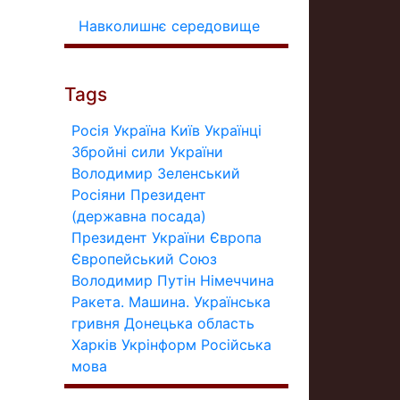
Навколишнє середовище
Tags
Росія
Україна
Київ
Українці
Збройні сили України
Володимир Зеленський
Росіяни
Президент
(державна посада)
Президент України
Європа
Європейський Союз
Володимир Путін
Німеччина
Ракета.
Машина.
Українська
гривня
Донецька область
Харків
Укрінформ
Російська
мова