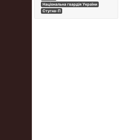
Національна гвардія України
Стугна-П