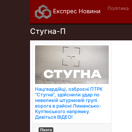
Політика
Експрес Новини
Стугна-П
Нацгвардійці, озброєні ПТРК
"Стугна", здійснили удар по
невеликій штурмовій групі
ворога в районі Лимансько-
Куп'янського напрямку.
Дивіться ВIДЕО!
Піхота