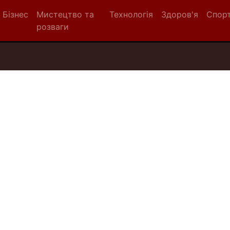
Бізнес
Мистецтво та
Технологія
Здоров'я
Спор
розваги