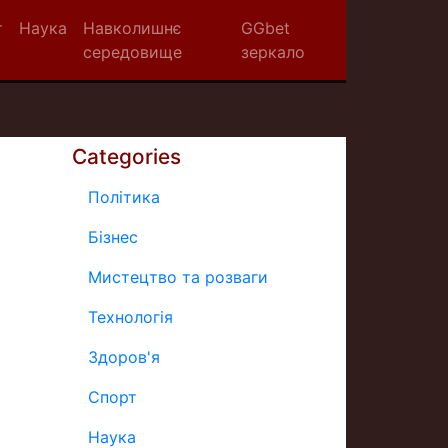
т
Наука
Навколишнє
GGbet
середовище
зеркало
Categories
Політика
Бізнес
Мистецтво та розваги
Технологія
Здоров'я
Спорт
Наука