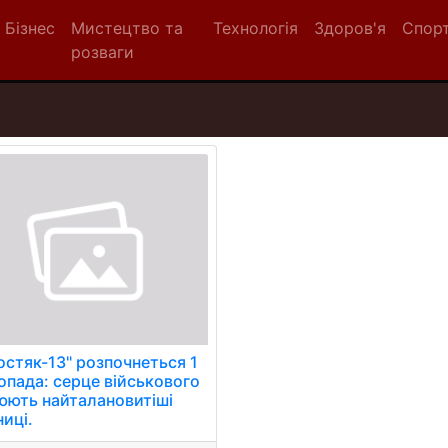
Бізнес
Мистецтво та
Технологія
Здоров'я
Спор
розваги
остяк-13" розпочнеться 1
опада: серце військового
юють найталановитіші
иці.