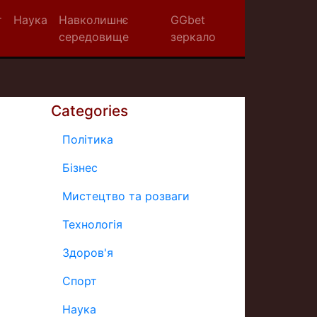
т
Наука
Навколишнє
GGbet
середовище
зеркало
Categories
Політика
Бізнес
Мистецтво та розваги
Технологія
Здоров'я
Спорт
Наука