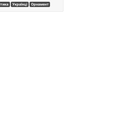
ітика
Українці
Орнамент