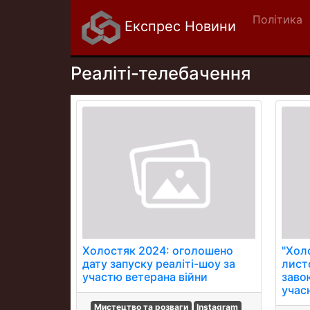
Політика
Експрес Новини
Реаліті-телебачення
Холостяк 2024: оголошено
"Хол
дату запуску реаліті-шоу за
лист
участю ветерана війни
заво
учасн
Мистецтво та розваги
Instagram