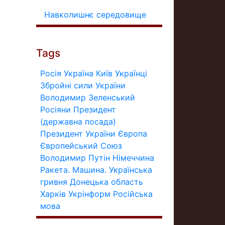
Навколишнє середовище
Tags
Росія
Україна
Київ
Українці
Збройні сили України
Володимир Зеленський
Росіяни
Президент
(державна посада)
Президент України
Європа
Європейський Союз
Володимир Путін
Німеччина
Ракета.
Машина.
Українська
гривня
Донецька область
Харків
Укрінформ
Російська
мова