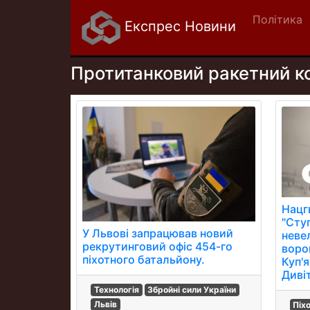
Політика
Експрес Новини
Протитанковий ракетний к
Нацг
"Стуг
У Львові запрацював новий
неве
рекрутинговий офіс 454-го
воро
піхотного батальйону.
Куп'
Диві
Технологія
Збройні сили України
Львів
Піх