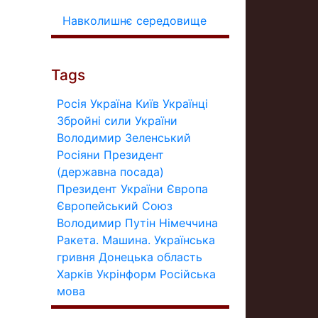
Навколишнє середовище
Tags
Росія
Україна
Київ
Українці
Збройні сили України
Володимир Зеленський
Росіяни
Президент
(державна посада)
Президент України
Європа
Європейський Союз
Володимир Путін
Німеччина
Ракета.
Машина.
Українська
гривня
Донецька область
Харків
Укрінформ
Російська
мова