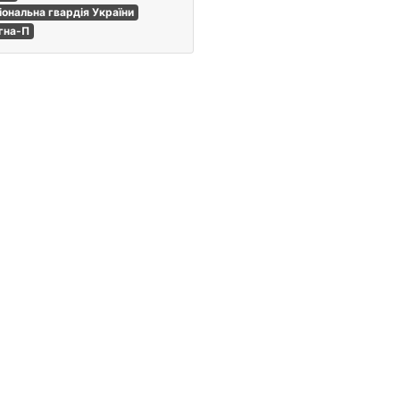
іональна гвардія України
гна-П