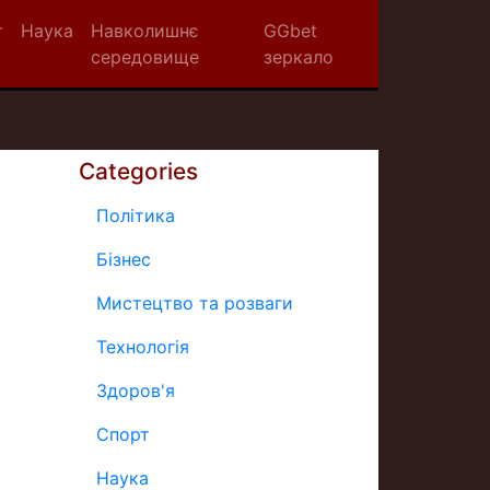
т
Наука
Навколишнє
GGbet
середовище
зеркало
Categories
Політика
Бізнес
Мистецтво та розваги
Технологія
Здоров'я
Спорт
Наука