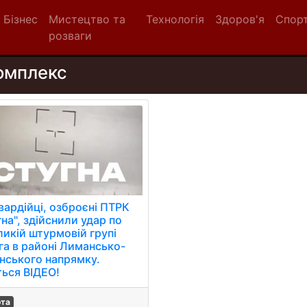
Бізнес
Мистецтво та
Технологія
Здоров'я
Спор
розваги
омплекс
вардійці, озброєні ПТРК
на", здійснили удар по
ликій штурмовій групі
га в районі Лимансько-
янського напрямку.
ться ВIДЕО!
ота