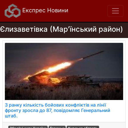
Експрес Новини
Єлизаветівка (Мар'їнський район)
З ранку кількість бойових конфліктів на лінії
фронту зросла до 87, повідомляє Генеральний
штаб.