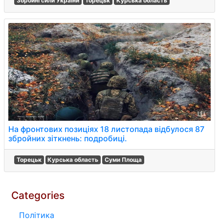
Збройні сили України
Торецьк
Курська область
На фронтових позиціях 18 листопада відбулося 87
збройних зіткнень: подробиці.
Торецьк
Курська область
Суми Площа
Categories
Політика