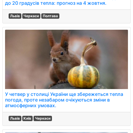
до 20 градусів тепла: прогноз на 4 жовтня.
Львів
Черкаси
Полтава
У четвер у столиці України ще збережеться тепла
погода, проте незабаром очікуються зміни в
атмосферних умовах.
Львів
Київ
Черкаси