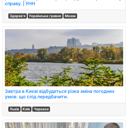
справу. | УНН
Здоров'я
Українська гривня
Мозок
Завтра в Києві відбудеться різка зміна погодних
умов: що слід передбачити.
Львів
Київ
Черкаси