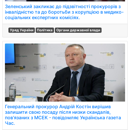
Зеленський закликає до підзвітності прокурорів з
інвалідністю та до боротьби з корупцією в медико-
соціальних експертних комісіях.
Уряд України
Політика
Органи державної влади
Генеральний прокурор Андрій Костін вирішив
залишити свою посаду після низки скандалів,
пов'язаних з МСЕК - повідомляє Українська газета
Час.