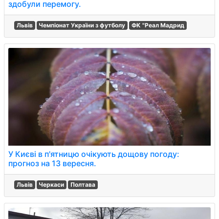
здобули перемогу.
Львів
Чемпіонат України з футболу
ФК "Реал Мадрид
У Києві в п'ятницю очікують дощову погоду:
прогноз на 13 вересня.
Львів
Черкаси
Полтава