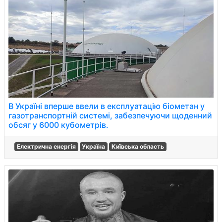
В Україні вперше ввели в експлуатацію біометан у
газотранспортній системі, забезпечуючи щоденний
обсяг у 6000 кубометрів.
Електрична енергія
Україна
Київська область