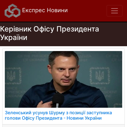
Експрес Новини
Керівник Офісу Президента
України
Зеленський усунув Шурму з позиції заступника
голови Офісу Президента - Новини України