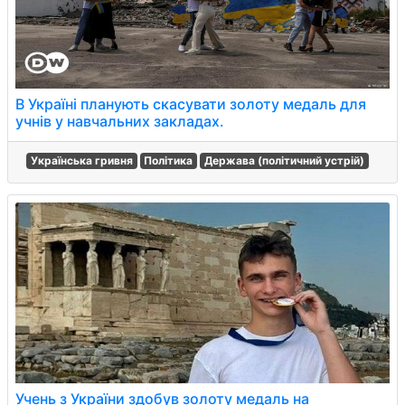
В Україні планують скасувати золоту медаль для
учнів у навчальних закладах.
Українська гривня
Політика
Держава (політичний устрій)
Учень з України здобув золоту медаль на