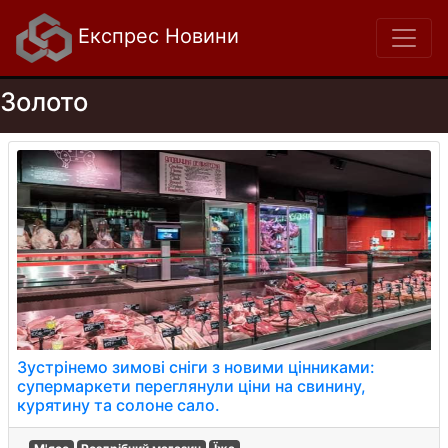
Експрес Новини
Золото
Зустрінемо зимові сніги з новими цінниками:
супермаркети переглянули ціни на свинину,
курятину та солоне сало.