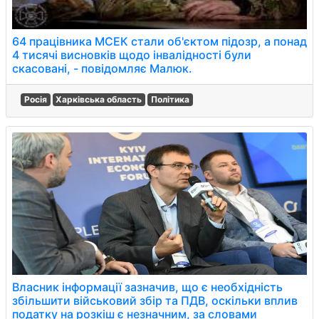
64 працівника МСЕК стали об'єктом підозр, а понад
4 тисячі висновків щодо інвалідності були
скасовані, - повідомляє Малюк.
Росія
Харківська область
Політика
Власник інформації зазначив, що є необхідність
збільшити військовий збір та ПДВ, оскільки вплив
податку на розкіш є незначним, за словами