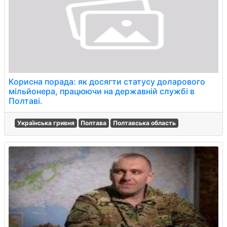
Корисна порада: як досягти статусу доларового
мільйонера, працюючи на державній службі в
Полтаві.
Українська гривня
Полтава
Полтавська область