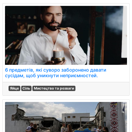
6 предметів, які суворо заборонено давати
сусідам, щоб уникнути неприємностей.
Яйце
Сіль
Мистецтво та розваги