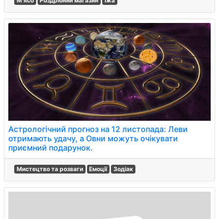
М'ясо
Роздрібний магазин
Їжа
Астрологічний прогноз на 12 листопада: Леви
отримають удачу, а Овни можуть очікувати
приємний подарунок.
Мистецтво та розваги
Емоції
Зодіак