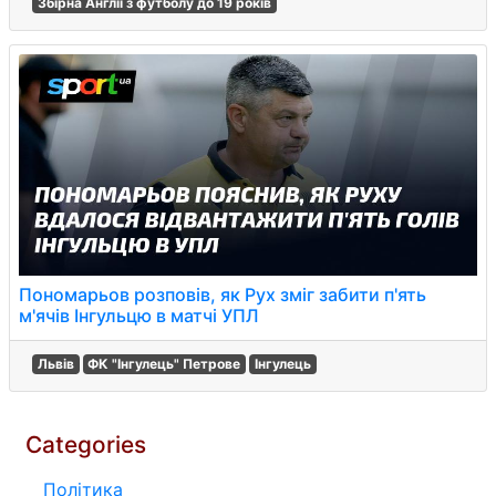
Збірна Англії з футболу до 19 років
Пономарьов розповів, як Рух зміг забити п'ять
м'ячів Інгульцю в матчі УПЛ
Львів
ФК "Інгулець" Петрове
Інгулець
Categories
Політика