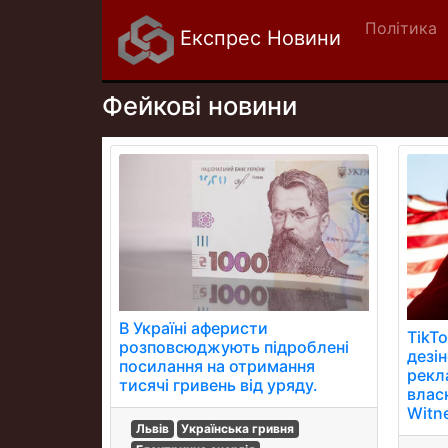
Політика
Експрес Новини
Фейкові новини
В Україні аферисти
TikT
розповсюджують підроблені
дезі
посилання на отримання
рекл
тисячі гривень від уряду.
власн
Witn
Львів
Українська гривня