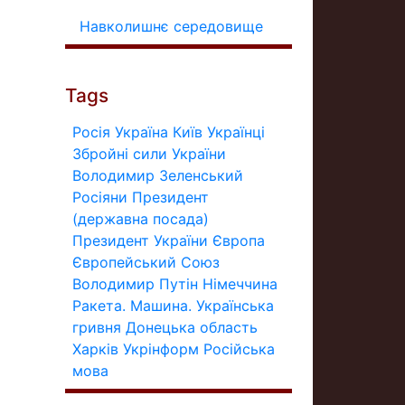
Навколишнє середовище
Tags
Росія
Україна
Київ
Українці
Збройні сили України
Володимир Зеленський
Росіяни
Президент
(державна посада)
Президент України
Європа
Європейський Союз
Володимир Путін
Німеччина
Ракета.
Машина.
Українська
гривня
Донецька область
Харків
Укрінформ
Російська
мова