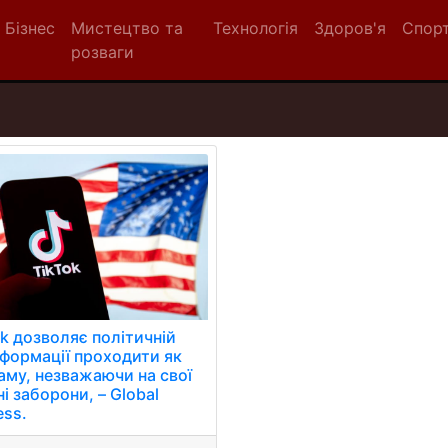
Бізнес
Мистецтво та
Технологія
Здоров'я
Спор
розваги
ok дозволяє політичній
нформації проходити як
аму, незважаючи на свої
і заборони, – Global
ess.