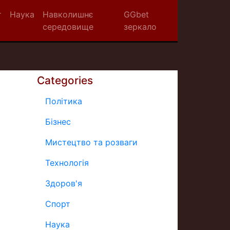
т
Наука
Навколишнє
GGbet
середовище
зеркало
Categories
Політика
Бізнес
Мистецтво та розваги
Технологія
Здоров'я
Спорт
Наука