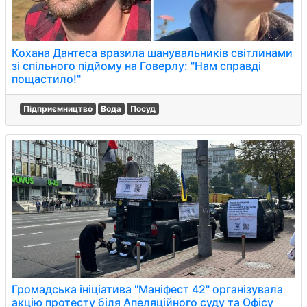
Кохана Дантеса вразила шанувальників світлинами
зі спільного підйому на Говерлу: "Нам справді
пощастило!"
Підприємництво
Вода
Посуд
Громадська ініціатива "Маніфест 42" організувала
акцію протесту біля Апеляційного суду та Офісу