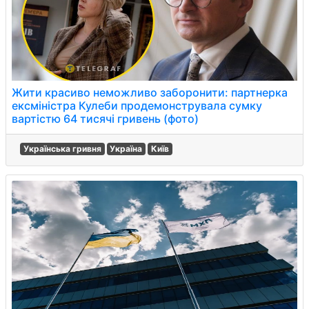
Жити красиво неможливо заборонити: партнерка
ексміністра Кулеби продемонструвала сумку
вартістю 64 тисячі гривень (фото)
Українська гривня
Україна
Київ