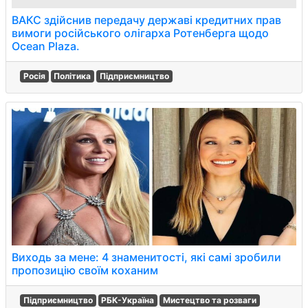
ВАКС здійснив передачу державі кредитних прав
вимоги російського олігарха Ротенберга щодо
Ocean Plaza.
Росія
Політика
Підприємництво
Виходь за мене: 4 знаменитості, які самі зробили
пропозицію своїм коханим
Підприємництво
РБК-Україна
Мистецтво та розваги