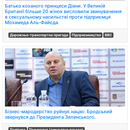
Батько коханого принцеси Діани. У Великій
Британії більше 20 жінок висловили звинувачення
в сексуальному насильстві проти підприємця
Мохамеда Аль-Файєда.
Дорожньо-транспортна пригода
Підприємництво
BBC
Бізнес-мародерство руйнує націю: Бродський
звернувся до Президента Зеленського.
Політика
Президент (державна посада)