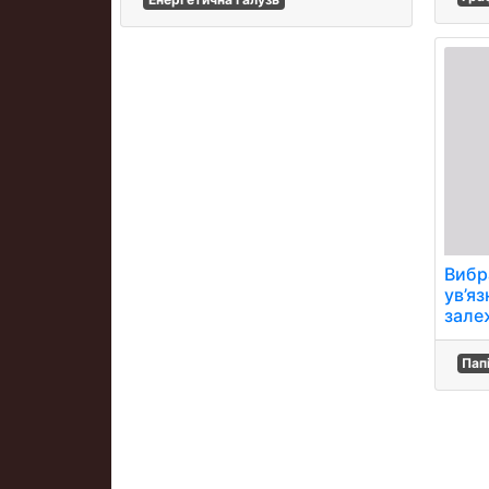
Вибр
ув’я
зале
Пап