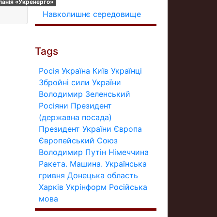
панія «Укренерго»
Навколишнє середовище
Tags
Росія
Україна
Київ
Українці
Збройні сили України
Володимир Зеленський
Росіяни
Президент
(державна посада)
Президент України
Європа
Європейський Союз
Володимир Путін
Німеччина
Ракета.
Машина.
Українська
гривня
Донецька область
Харків
Укрінформ
Російська
мова