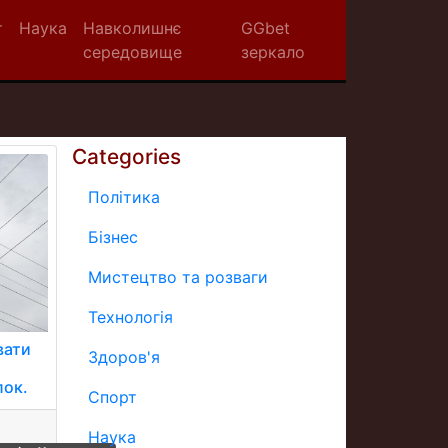
т
Наука
Навколишнє
GGbet
середовище
зеркало
Categories
Політика
Бізнес
Мистецтво та розваги
Технологія
вати
Здоров'я
лок.
Спорт
Наука