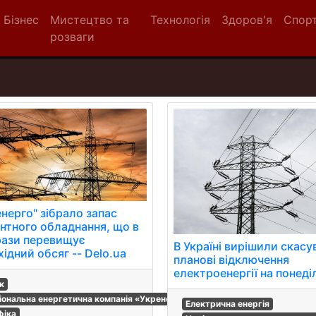
Бізнес
Мистецтво та
Технологія
Здоров'я
Спор
розваги
енерго" зібрало запас
нтного обладнання, що в
рази перевищує
В Україні вирішили скасу
ідний обсяг -- Delo.ua
планові відключення
електроенергії на понеді
к
іональна енергетична компанія «Укренерго»
Електрична енергія
фіка