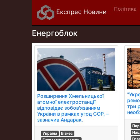
Політика
Експрес Новини
Енергоблок
"Укр
Розширення Хмельницької
ремо
атомної електростанції
три 
відповідає зобов'язанням
необх
України в рамках угод СОР, –
зазначив Андарак.
Пар
Нац
Україна
Бізнес
Гра
Енергетична галузь