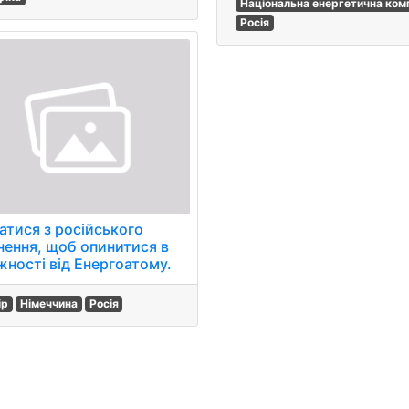
Національна енергетична ком
Росія
атися з російського
знення, щоб опинитися в
жності від Енергоатому.
ір
Німеччина
Росія