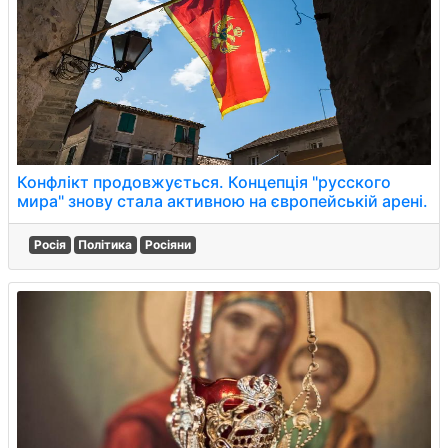
Конфлікт продовжується. Концепція "русского
мира" знову стала активною на європейській арені.
Росія
Політика
Росіяни