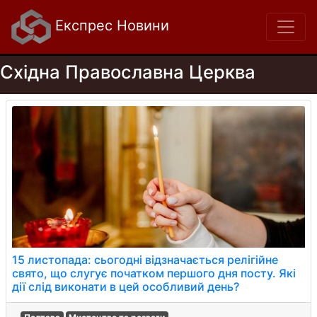
Експрес Новини
Східна Православна Церква
15 листопада: сьогодні відзначається релігійне
свято, що слугує початком першого дня посту. Які
дії слід виконати в цей особливий день?