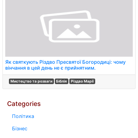
Як святкують Різдво Пресвятої Богородиці: чому
вінчання в цей день не є прийнятним.
Мистецтво та розваги
Біблія
Різдво Марії
Categories
Політика
Бізнес