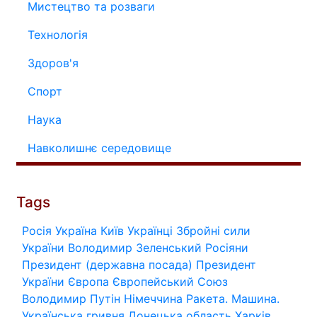
Мистецтво та розваги
Технологія
Здоров'я
Спорт
Наука
Навколишнє середовище
Tags
Росія
Україна
Київ
Українці
Збройні сили
України
Володимир Зеленський
Росіяни
Президент (державна посада)
Президент
України
Європа
Європейський Союз
Володимир Путін
Німеччина
Ракета.
Машина.
Українська гривня
Донецька область
Харків