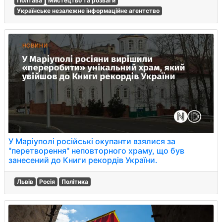
Полтава
Мистецтво та розваги
Українське незалежне інформаційне агентство
У Маріуполі російські окупанти взялися за
"перетворення" неповторного храму, що був
занесений до Книги рекордів України.
Львів
Росія
Політика