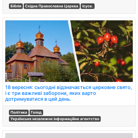
Біблія
Східна Православна Церква
Ісусе.
18 вересня: сьогодні відзначається церковне свято,
і є три важливі заборони, яких варто
дотримуватися в цей день.
Політика
Голод
Українське незалежне інформаційне агентство