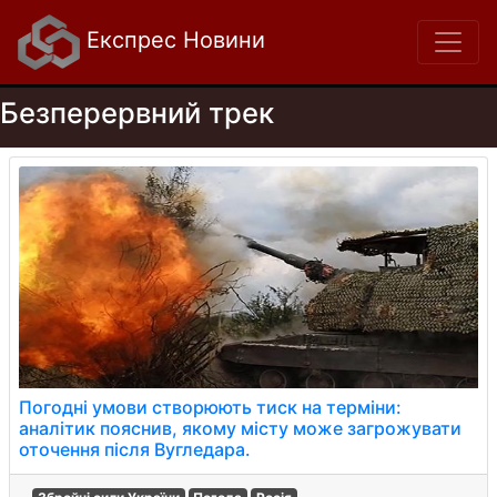
Експрес Новини
Безперервний трек
Погодні умови створюють тиск на терміни:
аналітик пояснив, якому місту може загрожувати
оточення після Вугледара.