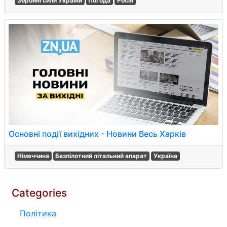
Збройні сили України
Погода
Росія
Основні події вихідних - Новини Весь Харків
Німеччина
Безпілотний літальний апарат
Україна
Categories
Політика