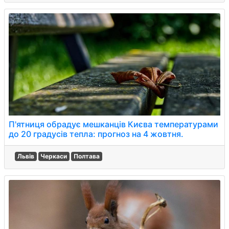
П'ятниця обрадує мешканців Києва температурами
до 20 градусів тепла: прогноз на 4 жовтня.
Львів
Черкаси
Полтава