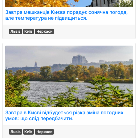
Завтра мешканців Києва порадує сонячна погода,
але температура не підвищиться.
Львів
Київ
Черкаси
Завтра в Києві відбудеться різка зміна погодних
умов: що слід передбачити.
Львів
Київ
Черкаси