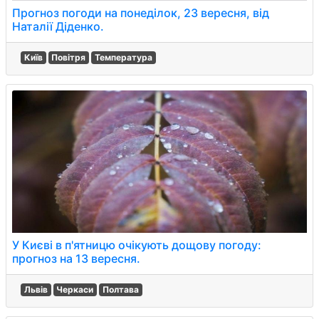
Прогноз погоди на понеділок, 23 вересня, від
Наталії Діденко.
Київ
Повітря
Температура
У Києві в п'ятницю очікують дощову погоду:
прогноз на 13 вересня.
Львів
Черкаси
Полтава