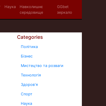
т
Наука
Навколишнє
GGbet
середовище
зеркало
Categories
Політика
Бізнес
Мистецтво та розваги
Технологія
Здоров'я
Спорт
Наука