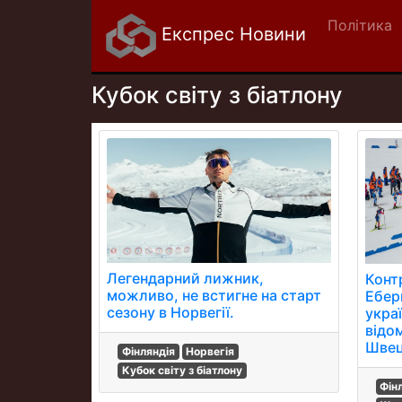
Політика
Експрес Новини
Кубок світу з біатлону
Легендарний лижник,
Конт
можливо, не встигне на старт
Ебер
сезону в Норвегії.
укра
відо
Швец
Фінляндія
Норвегія
Кубок світу з біатлону
Фін