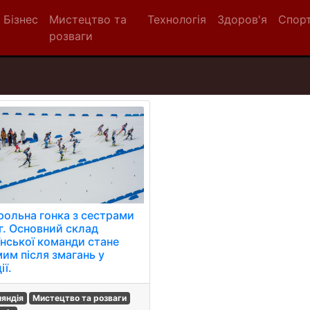
Бізнес
Мистецтво та
Технологія
Здоров'я
Спор
розваги
рольна гонка з сестрами
г. Основний склад
їнської команди стане
мим після змагань у
ії.
ляндія
Мистецтво та розваги