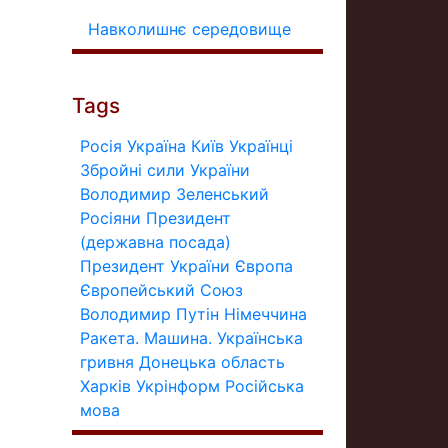
Навколишнє середовище
Tags
Росія
Україна
Київ
Українці
Збройні сили України
Володимир Зеленський
Росіяни
Президент
(державна посада)
Президент України
Європа
Європейський Союз
Володимир Путін
Німеччина
Ракета.
Машина.
Українська
гривня
Донецька область
Харків
Укрінформ
Російська
мова