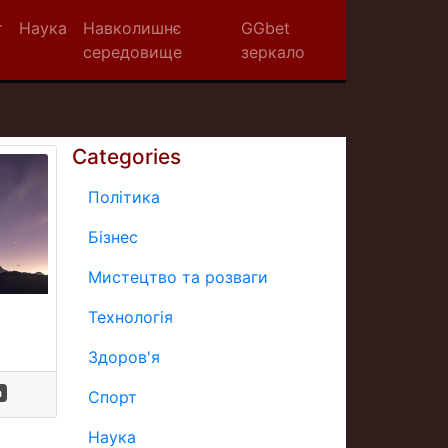
т
Наука
Навколишнє
GGbet
середовище
зеркало
Categories
Політика
Бізнес
Мистецтво та розваги
Технологія
Здоров'я
а
Спорт
Наука