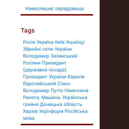
Навколишнє середовище
Tags
Росія
Україна
Київ
Українці
Збройні сили України
Володимир Зеленський
Росіяни
Президент
(державна посада)
Президент України
Європа
Європейський Союз
Володимир Путін
Німеччина
Ракета.
Машина.
Українська
гривня
Донецька область
Харків
Укрінформ
Російська
мова