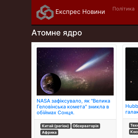
Політика
Експрес Новини
Атомне ядро
NASA зафіксувало, як "Велика
Hubb
Геловінська комета" зникла в
гала
обіймах Сонця.
Тех
Китай (регіон)
Обсерваторія
Кос
Африка