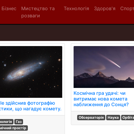
Бізнес
Мистецтво та
Технологія
Здоров'я
Спор
розваги
Космічна гра удачі: чи
витримає нова комета
le здійснив фотографію
наближення до Сонця?
ктики, що нагадує комету.
Обсерваторія
Наука
Орбіт
нологія
Газ
мічний простір