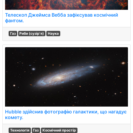
Телескоп Джеймса Вебба зафіксував космічний
фантом.
Газ
Риби (сузір'я)
Наука
Hubble здійснив фотографію галактики, що нагадує
комету.
Технологія
Газ
Космічний простір