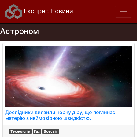
Експрес Новини
Астроном
Дослідники виявили чорну діру, що поглинає
матерію з неймовірною швидкістю.
Технологія
Газ
Всесвіт