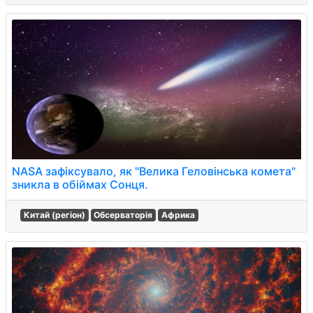
NASA зафіксувало, як "Велика Геловінська комета"
зникла в обіймах Сонця.
Китай (регіон)
Обсерваторія
Африка