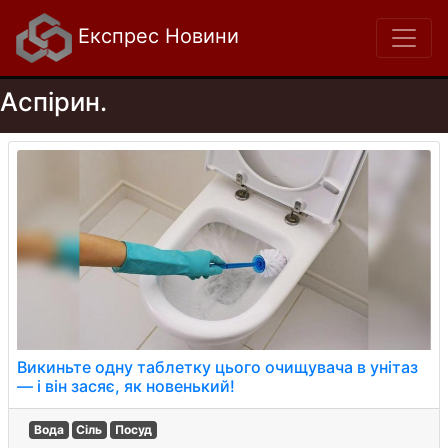
Експрес Новини
Аспірин.
Викиньте одну таблетку цього очищувача в унітаз
— і він засяє, як новенький!
Вода
Сіль
Посуд