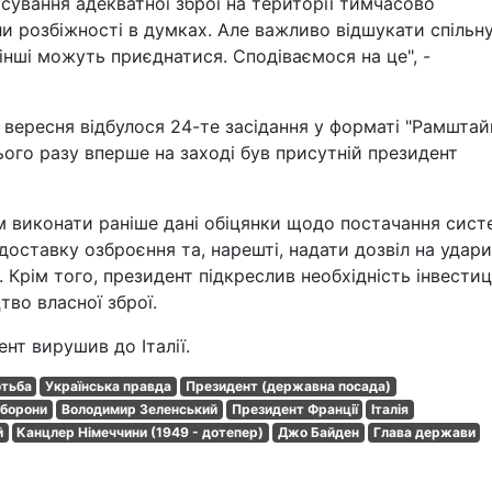
сування адекватної зброї на території тимчасово
ли розбіжності в думках. Але важливо відшукати спільн
 інші можуть приєднатися. Сподіваємося на це", -
 вересня відбулося 24-те засідання у форматі "Рамштай
Цього разу вперше на заході був присутній президент
ям виконати раніше дані обіцянки щодо постачання сист
оставку озброєння та, нарешті, надати дозвіл на удари
. Крім того, президент підкреслив необхідність інвестиц
во власної зброї.
нт вирушив до Італії.
отьба
Українська правда
Президент (державна посада)
оборони
Володимир Зеленський
Президент Франції
Італія
й
Канцлер Німеччини (1949 - дотепер)
Джо Байден
Глава держави