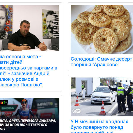
ша основна мета -
Солодощі: Смачне десерт
чати дітей
творіння "Арахісове"
посередньо за партами в
і", - зазначив Андрій
алюк у розмові з
вівською Поштою".
У Німеччині на кордонах
було повернуто понад
половину осіб, які