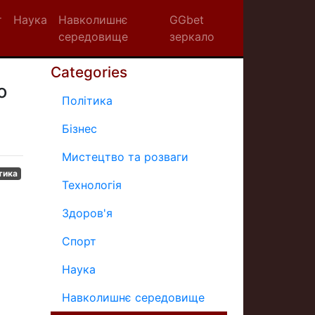
т
Наука
Навколишнє
GGbet
середовище
зеркало
Categories
о
Політика
Бізнес
Мистецтво та розваги
тика
Технологія
Здоров'я
Спорт
Наука
Навколишнє середовище