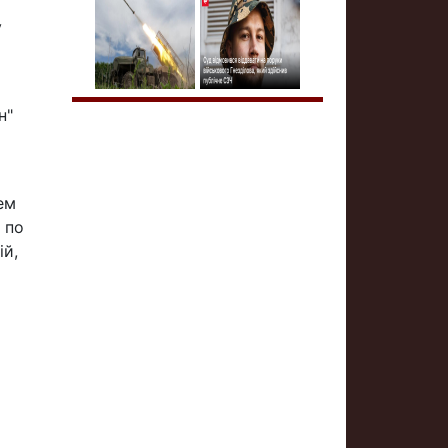
у
н"
ем
 по
ій,