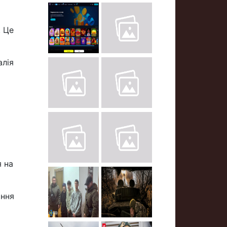
. Це
алія
я на
ання