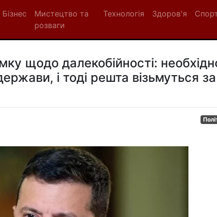
Бізнес
Мистецтво та
Технологія
Здоров'я
Спор
розваги
мку щодо далекобійності: необхідн
 держави, і тоді решта візьмуться за
Полі