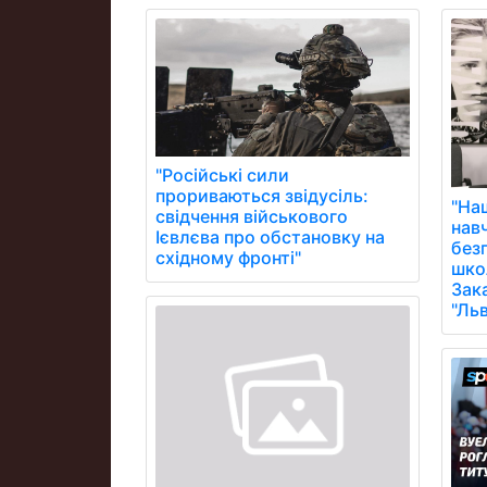
"Російські сили
прориваються звідусіль:
"На
свідчення військового
нав
Ієвлєва про обстановку на
без
східному фронті"
школ
Зак
"Ль