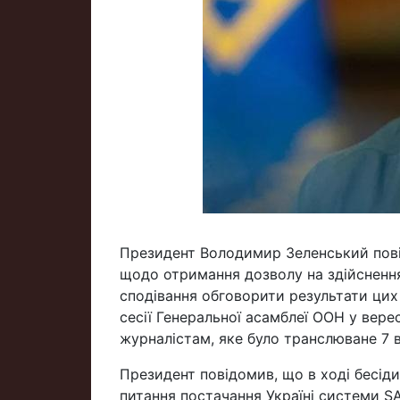
Президент Володимир Зеленський пов
щодо отримання дозволу на здійснення 
сподівання обговорити результати цих
сесії Генеральної асамблеї ООН у верес
журналістам, яке було транслюване 7 в
Президент повідомив, що в ході бесіди
питання постачання Україні системи S