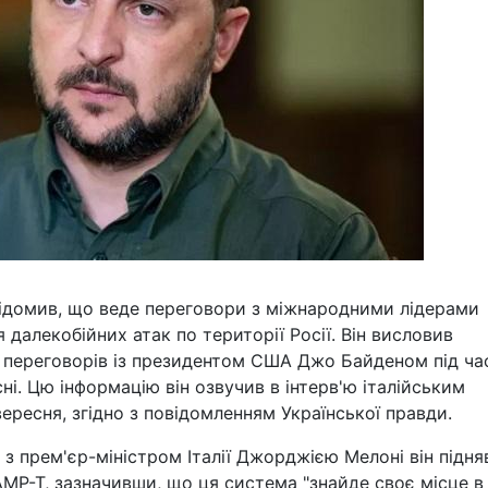
ідомив, що веде переговори з міжнародними лідерами
далекобійних атак по території Росії. Він висловив
 переговорів із президентом США Джо Байденом під ча
ні. Цю інформацію він озвучив в інтерв'ю італійським
ересня, згідно з повідомленням Української правди.
 з прем'єр-міністром Італії Джорджією Мелоні він підня
AMP-T, зазначивши, що ця система "знайде своє місце в