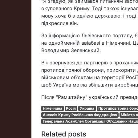
"Я згадую, як займався питанням засто
окупованого Криму. Тоді також існува
мову хоча б з однією державою, і тоді
підкреслив він.
За інформацією Львівського порталу, 6
на однойменній авіабазі в Німеччині. 
Володимир Зеленський.
Він звернувся до партнерів з проханн
протиповітряної оборони, прискорити д
військовим об'єктам на території Росії
щоб Україна могла збільшити виробницт
Після "Рамштайну" український президе
Німеччина
Росія
Україна
Протиповітряна бор
Анексія Криму Російською Федерацією
Міністр 
Генеральна Асамблея Організації Об'єднаних Наці
Related posts