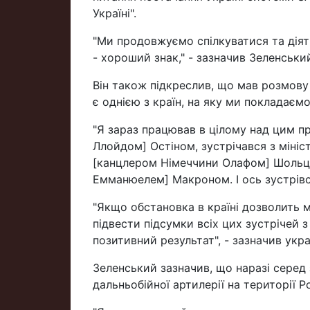
Україні".
"Ми продовжуємо спілкуватися та діят
- хороший знак," - зазначив Зеленськи
Він також підкреслив, що мав розмову 
є однією з країн, на яку ми покладаємо
"Я зараз працював в цілому над цим п
Ллойдом] Остіном, зустрічався з міні
[канцлером Німеччини Олафом] Шольцом
Емманюелем] Макроном. І ось зустрів
"Якщо обстановка в країні дозволить 
підвести підсумки всіх цих зустрічей
позитивний результат", - зазначив укра
Зеленський зазначив, що наразі серед
дальньобійної артилерії на території Ро