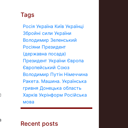
Tags
Росія
Україна
Київ
Українці
Збройні сили України
Володимир Зеленський
Росіяни
Президент
(державна посада)
Президент України
Європа
Європейський Союз
Володимир Путін
Німеччина
Ракета.
Машина.
Українська
гривня
Донецька область
с
Харків
Укрінформ
Російська
мова
в
Recent posts