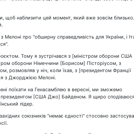
и, щоб наблизити цей момент, який вже зовсім близько
й.
з Мелоні про "обширну справедливість для України, і Іт
ся".
роєктом. Тому я зустрічався з [міністром оборони США
стром оборони Німеччини [Борисом] Пісторіусом, з
, розмовляв у ніч, коли їхав, з [президентом Франції
ся з Джорджією Мелоні.
мені поїхати на Генасамблею в вересні, ми зможемо
 з президентом [США Джо] Байденом. Я щиро сподіваюс
їнський лідер.
 західних союзників "немає єдності" стосовно застосув
сії.