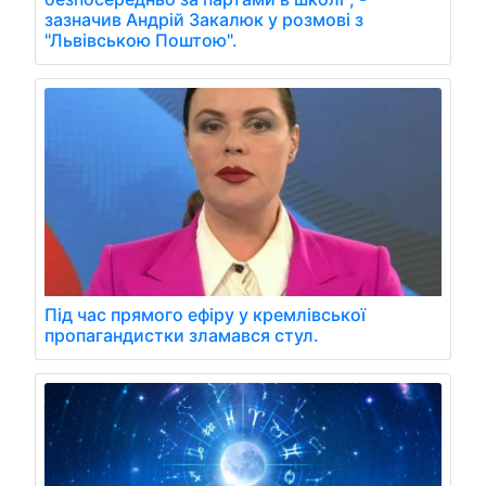
зазначив Андрій Закалюк у розмові з
"Львівською Поштою".
Під час прямого ефіру у кремлівської
пропагандистки зламався стул.