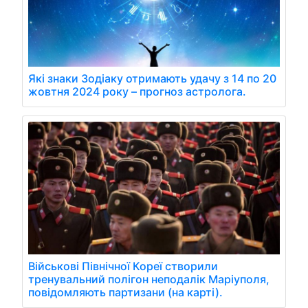
Які знаки Зодіаку отримають удачу з 14 по 20
жовтня 2024 року – прогноз астролога.
Військові Північної Кореї створили
тренувальний полігон неподалік Маріуполя,
повідомляють партизани (на карті).