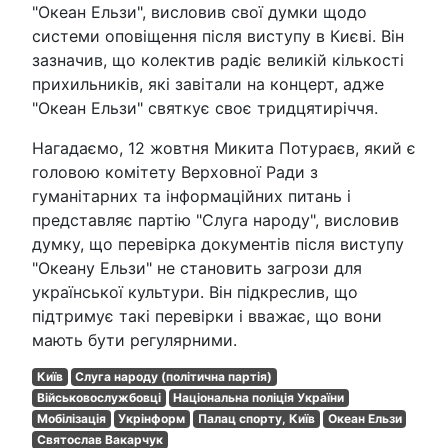
"Океан Ельзи", висловив свої думки щодо
системи оповіщення після виступу в Києві. Він
зазначив, що колектив радіє великій кількості
прихильників, які завітали на концерт, адже
"Океан Ельзи" святкує своє тридцятиріччя.
Нагадаємо, 12 жовтня Микита Потураєв, який є
головою комітету Верховної Ради з
гуманітарних та інформаційних питань і
представляє партію "Слуга народу", висловив
думку, що перевірка документів після виступу
"Океану Ельзи" не становить загрози для
української культури. Він підкреслив, що
підтримує такі перевірки і вважає, що вони
мають бути регулярними.
Київ
Слуга народу (політична партія)
Військовослужбовці
Національна поліція України
Мобілізація
Укрінформ
Палац спорту, Київ
Океан Ельзи
Святослав Вакарчук