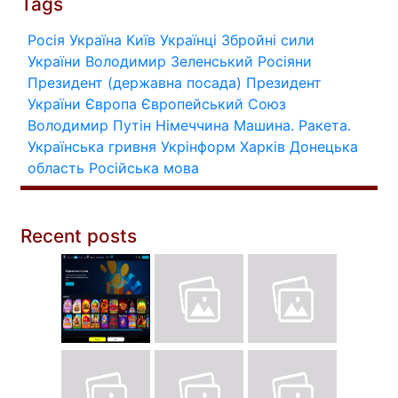
Tags
Росія
Україна
Київ
Українці
Збройні сили
України
Володимир Зеленський
Росіяни
Президент (державна посада)
Президент
України
Європа
Європейський Союз
Володимир Путін
Німеччина
Машина.
Ракета.
Українська гривня
Укрінформ
Харків
Донецька
область
Російська мова
Recent posts