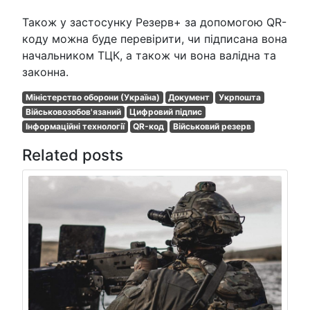
Також у застосунку Резерв+ за допомогою QR-
коду можна буде перевірити, чи підписана вона
начальником ТЦК, а також чи вона валідна та
законна.
Міністерство оборони (Україна)
Документ
Укрпошта
Військовозобов'язаний
Цифровий підпис
Інформаційні технології
QR-код
Військовий резерв
Related posts