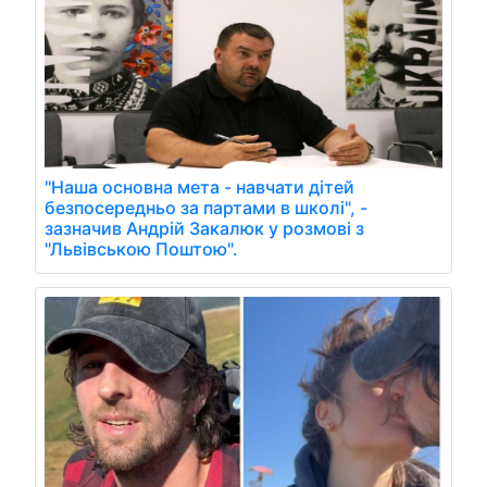
"Наша основна мета - навчати дітей
безпосередньо за партами в школі", -
зазначив Андрій Закалюк у розмові з
"Львівською Поштою".