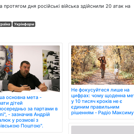
а протягом дня російські війська здійснили 20 атак на
країна
Укрінформ
Не фокусуйтеся лише на
цифрах: чому щоденна ме
ша основна мета -
у 10 тисяч кроків не є
чати дітей
єдиним правильним
посередньо за партами в
рішенням - Радіо Максиму
і", - зазначив Андрій
алюк у розмові з
вівською Поштою".