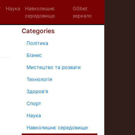
т
Наука
Навколишнє
GGbet
середовище
зеркало
Categories
Політика
Бізнес
Мистецтво та розваги
Технологія
Здоров'я
Спорт
Наука
Навколишнє середовище