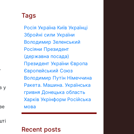
Tags
Росія
Україна
Київ
Українці
Збройні сили України
Володимир Зеленський
Росіяни
Президент
(державна посада)
Президент України
Європа
.
Європейський Союз
Володимир Путін
Німеччина
Ракета.
Машина.
Українська
в у
гривня
Донецька область
Харків
Укрінформ
Російська
зе
мова
шті
Recent posts