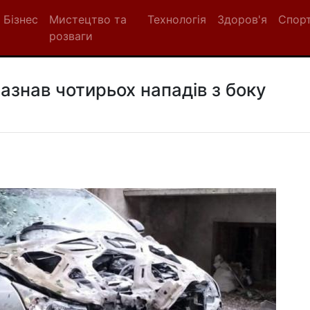
Бізнес
Мистецтво та
Технологія
Здоров'я
Спор
розваги
азнав чотирьох нападів з боку