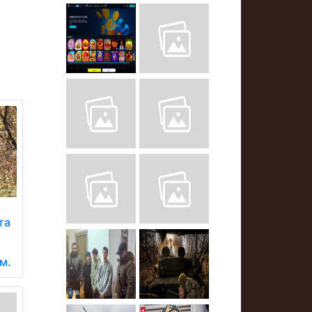
та
м.