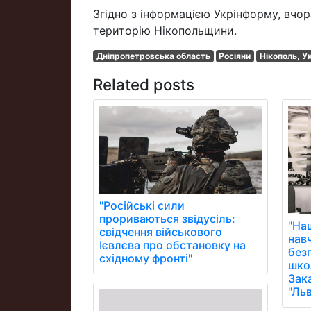
Згідно з інформацією Укрінформу, вчор
територію Нікопольщини.
Дніпропетровська область
Росіяни
Нікополь, У
Related posts
"Російські сили
прориваються звідусіль:
"На
свідчення військового
нав
Ієвлєва про обстановку на
без
східному фронті"
школ
Зак
"Ль