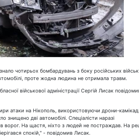
азнало чотирьох бомбардувань з боку російських військ
втомобілі, проте жодна людина не отримала травм.
ласної військової адміністрації Сергій Лисак повідоми
тири атаки на Нікополь, використовуючи дрони-камікад
уло знищено дві автомобілі. Спеціалісти наразі
в ворог. На щастя, ніхто з людей не постраждав. На ре
ерігався спокій," - повідомив Лисак.