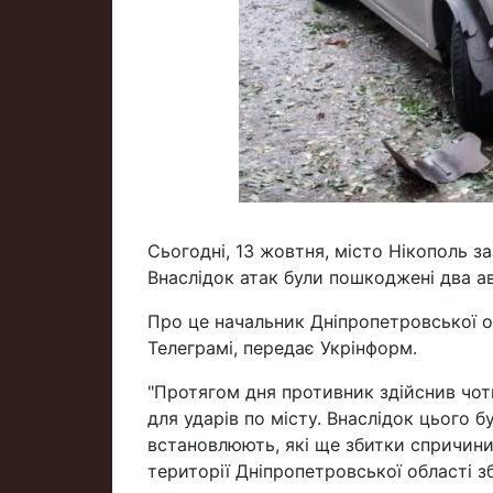
Сьогодні, 13 жовтня, місто Нікополь з
Внаслідок атак були пошкоджені два а
Про це начальник Дніпропетровської об
Телеграмі, передає Укрінформ.
"Протягом дня противник здійснив чо
для ударів по місту. Внаслідок цього б
встановлюють, які ще збитки спричини
території Дніпропетровської області зб