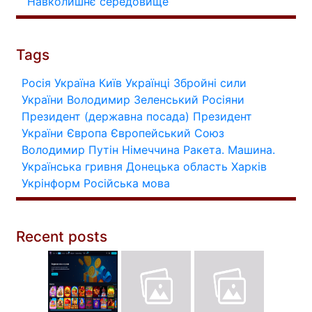
Навколишнє середовище
Tags
Росія
Україна
Київ
Українці
Збройні сили
України
Володимир Зеленський
Росіяни
Президент (державна посада)
Президент
України
Європа
Європейський Союз
Володимир Путін
Німеччина
Ракета.
Машина.
Українська гривня
Донецька область
Харків
Укрінформ
Російська мова
Recent posts