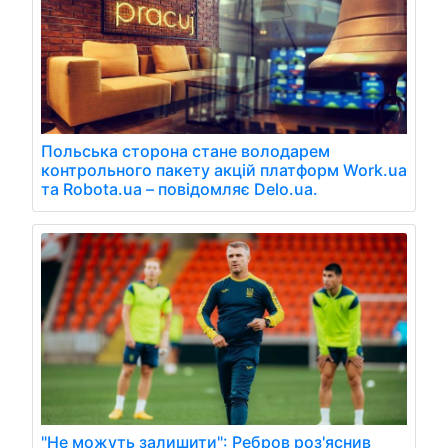
Польська сторона стане володарем
контрольного пакету акцій платформ Work.ua
та Robota.ua – повідомляє Delo.ua.
"Не можуть залишити": Ребров роз'яснив