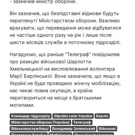
- зазначив міністр оборони.
Він зазначив, що безпідставні відмови будуть
переглянуті Міністерством оборони. Важливо
врахувати, що переведення може відбуватися
не частіше одного разу на рік і лише після
шести місяців служби в поточному підрозділі.
Нагадуємо, що раніше "Телеграф" повідомляв
про реакцію військової Шарлотти
Хмельницької на висловлювання волонтера
Марії Берлінської. Вона зазначила, що якщо в
Україні не буде проведено жіночу мобілізацію,
нас чекає повна окупація, а країна
перетвориться на місце з братськими
могилами.
Командир підрозділу
Збройні сили України
Берлін
Міністерство оборони (Україна)
Телеграф
Військовослужбовці
Володимир Зеленський
Військові
Президент України
Мобілізація
Організація громади