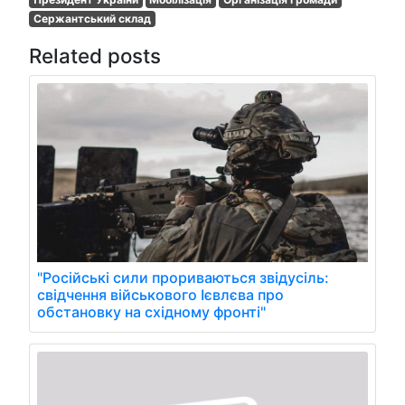
Сержантський склад
Related posts
"Російські сили прориваються звідусіль:
свідчення військового Ієвлєва про
обстановку на східному фронті"