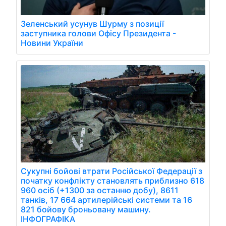
Зеленський усунув Шурму з позиції
заступника голови Офісу Президента -
Новини України
Сукупні бойові втрати Російської Федерації з
початку конфлікту становлять приблизно 618
960 осіб (+1300 за останню добу), 8611
танків, 17 664 артилерійські системи та 16
821 бойову броньовану машину.
ІНФОГРАФІКА