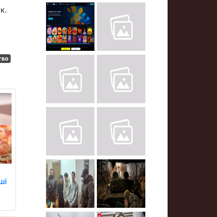
к.
тво
ші