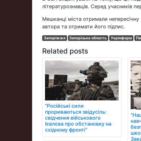
літературознавців. Серед учасників п
Мешканці міста отримали непересічну
автора та отримати його підпис.
Запоріжжя
Запорізька область
Укрінформ
Пи
Related posts
"Російські сили
прориваються звідусіль:
"На
свідчення військового
нав
Ієвлєва про обстановку на
без
східному фронті"
школ
Зак