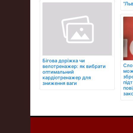
"Ль
Бігова доріжка чи
Сло
велотренажер: як вибрати
мож
оптимальний
збро
кардіотренажер для
під
зниження ваги
пов
зак