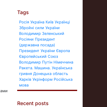
Tags
Росія
Україна
Київ
Українці
Збройні сили України
Володимир Зеленський
Росіяни
Президент
(державна посада)
Президент України
Європа
Європейський Союз
Володимир Путін
Німеччина
Ракета.
Машина.
Українська
гривня
Донецька область
Харків
Укрінформ
Російська
мова
ками
Recent posts