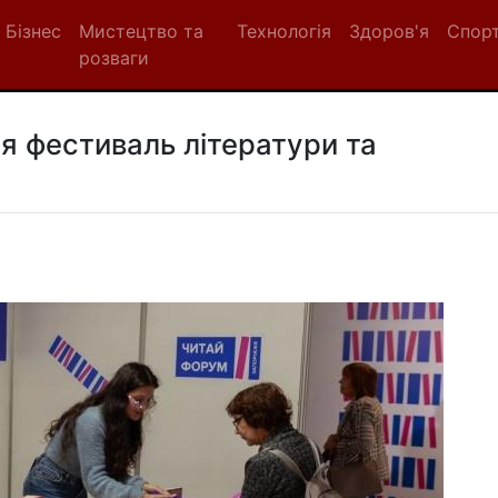
Бізнес
Мистецтво та
Технологія
Здоров'я
Спор
розваги
я фестиваль літератури та