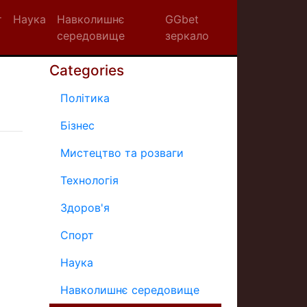
т
Наука
Навколишнє
GGbet
середовище
зеркало
Categories
Політика
Бізнес
Мистецтво та розваги
Технологія
Здоров'я
Спорт
Наука
Навколишнє середовище