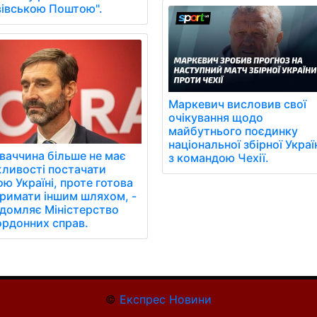
вівською Поштою".
Маркевич висловив свої
очікування щодо
майбутнього поєдинку
національної збірної Украї
ваччина більше не має
з командою Чехії.
ливості постачати
ю Україні, проте готова
тримати іншим шляхом, -
ідомляє Міністерство
ордонних справ.
©
Експрес Новини