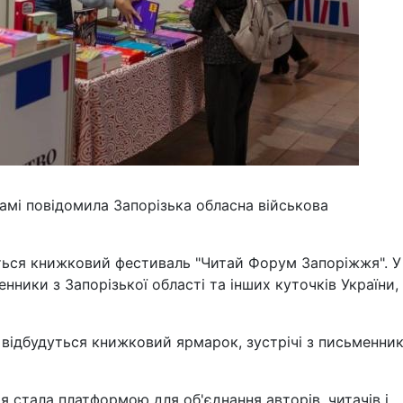
рамі повідомила Запорізька обласна військова
еться книжковий фестиваль "Читай Форум Запоріжжя". У
нники з Запорізької області та інших куточків України,
 відбудуться книжковий ярмарок, зустрічі з письменни
я стала платформою для об'єднання авторів, читачів і