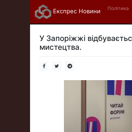
Політика
Експрес Новини
У Запоріжжі відбуваєтьс
мистецтва.