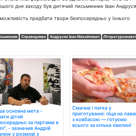
ершого дня заходу був дитячий письменник Іван Андруся
 можливість придбати твори безпосередньо у їхнього
сьменник
Справедливо
Андрусяк Іван Михайлович
Літературознавс
Смачна і легка у
ша основна мета -
приготуванні: піца на лава
чати дітей
з ковбасою — готуємо
посередньо за партами в
всього за кілька хвилин!
і", - зазначив Андрій
алюк у розмові з