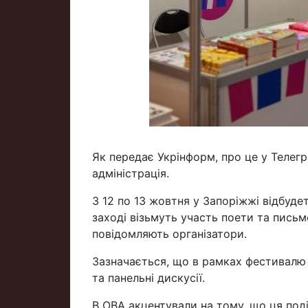
Як передає Укрінформ, про це у Телег
адміністрація.
З 12 по 13 жовтня у Запоріжжі відбуд
заході візьмуть участь поети та письме
повідомляють організатори.
Зазначається, що в рамках фестивалю
та панельні дискусії.
В ОВА акцентували на тому, що ця поді