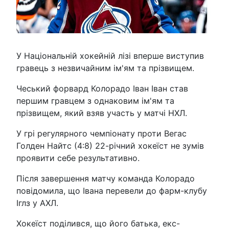
У Національній хокейній лізі вперше виступив
гравець з незвичайним ім'ям та прізвищем.
Чеський форвард Колорадо Іван Іван став
першим гравцем з однаковим ім'ям та
прізвищем, який взяв участь у матчі НХЛ.
У грі регулярного чемпіонату проти Вегас
Голден Найтс (4:8) 22-річний хокеїст не зумів
проявити себе результативно.
Після завершення матчу команда Колорадо
повідомила, що Івана перевели до фарм-клубу
Іглз у АХЛ.
Хокеїст поділився, що його батька, екс-