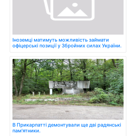
Іноземці матимуть можливість займати
офіцерські позиції у Збройних силах України.
В Прикарпатті демонтували ще дві радянські
пам'ятники.