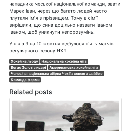
нападника чеської національної команди, звати
Марек Іван, через що багато людей часто
плутали ім'я з прізвищем. Тому в сім'ї
вирішили, що сина доцільно назвати Іваном
Іваном, щоб уникнути непорозумінь.
У ніч з 9 на 10 жовтня відбулося п'ять матчів
регулярного сезону НХЛ.
Хокей на льоду
Національна хокейна ліга
Вегас Золоті лицарі
Американська хокейна ліга
Чоловіча національна збірна Чехії з хокею з шайбою
Команда ферми
Related posts