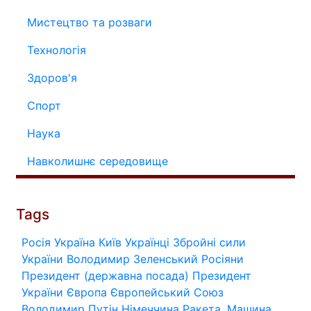
Мистецтво та розваги
Технологія
Здоров'я
Спорт
Наука
Навколишнє середовище
Tags
Росія
Україна
Київ
Українці
Збройні сили
України
Володимир Зеленський
Росіяни
Президент (державна посада)
Президент
України
Європа
Європейський Союз
Володимир Путін
Німеччина
Ракета.
Машина.