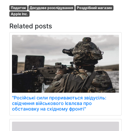
Податок
Досудове розслідування
Роздрібний магазин
Apple Inc.
Related posts
"Російські сили прориваються звідусіль:
свідчення військового Ієвлєва про
обстановку на східному фронті"