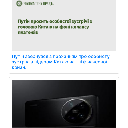
Путін звернувся з проханням про особисту
зустріч із лідером Китаю на тлі фінансової
кризи.