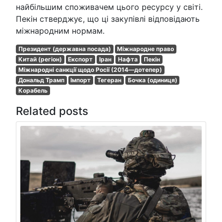
найбільшим споживачем цього ресурсу у світі.
Пекін стверджує, що ці закупівлі відповідають
міжнародним нормам.
Президент (державна посада)
Міжнародне право
Китай (регіон)
Експорт
Іран
Нафта
Пекін
Міжнародні санкції щодо Росії (2014—дотепер)
Дональд Трамп
Імпорт
Тегеран
Бочка (одиниця)
Корабель
Related posts