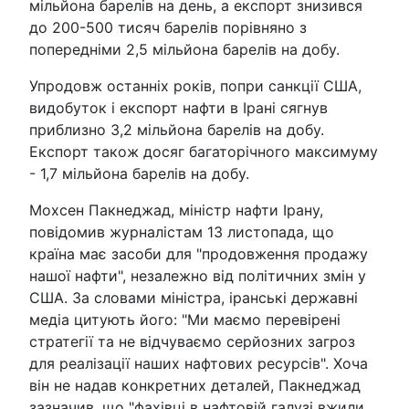
мільйона барелів на день, а експорт знизився
до 200-500 тисяч барелів порівняно з
попередніми 2,5 мільйона барелів на добу.
Упродовж останніх років, попри санкції США,
видобуток і експорт нафти в Ірані сягнув
приблизно 3,2 мільйона барелів на добу.
Експорт також досяг багаторічного максимуму
- 1,7 мільйона барелів на добу.
Мохсен Пакнеджад, міністр нафти Ірану,
повідомив журналістам 13 листопада, що
країна має засоби для "продовження продажу
нашої нафти", незалежно від політичних змін у
США. За словами міністра, іранські державні
медіа цитують його: "Ми маємо перевірені
стратегії та не відчуваємо серйозних загроз
для реалізації наших нафтових ресурсів". Хоча
він не надав конкретних деталей, Пакнеджад
зазначив, що "фахівці в нафтовій галузі вжили