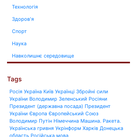
Технологія
Здоров'я
Спорт
Наука
Навколишнє середовище
Tags
Росія
Україна
Київ
Українці
Збройні сили
України
Володимир Зеленський
Росіяни
Президент (державна посада)
Президент
України
Європа
Європейський Союз
Володимир Путін
Німеччина
Машина.
Ракета.
Українська гривня
Укрінформ
Харків
Донецька
область
Російська мова