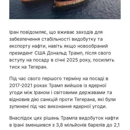
Іран повідомляє, що вживає заходів для
забезпечення стабільності видобутку та
експорту нафти, навіть якщо новообраний
президент США Дональд Трамп, після свого
вступу на посаду в січні 2025 року, посилить
тиск на Тегеран.
Під час свого першого терміну на посаді в
2017-2021 роках Трамп вийшов із ядерної
угоди між Іраном і світовими державами та
відновив дію санкцій проти Тегерана, які були
зупинені під час виконання ядерної угоди.
Внаслідок цих рішень Трампа видобуток нафти
в Ірані зменшився з 3,8 мільйонів барелів до 2,1