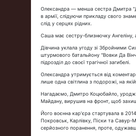
Олександра — менша сестра Дмитра "Да
в армії, слідуючи прикладу свого знам
слід у серцях рідних.
Саша має сестру-близнючку Ангеліну, а
Дівчина уклала угоду зі Збройними Си
штурмового батальйону "Вовки Да Вінч
підрозділ до своєї трагічної загибелі.
Олександра утримується від коментар
лише одна світлина з подорожі, на які
Нагадаємо, Дмитро Коцюбайло, уроджене
Майдану, вирушив на фронт, щоб захища
Його воєнна кар'єра стартувала в 2014
Покровськ, Карлівку, Піски та Савур-Мо
серйозного поранення, проте, одужавш