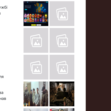
ужбі
й
ля
за
знав