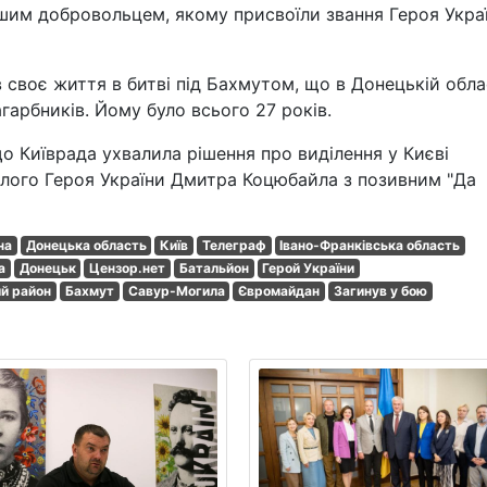
шим добровольцем, якому присвоїли звання Героя Укра
в своє життя в битві під Бахмутом, що в Донецькій обла
гарбників. Йому було всього 27 років.
що Київрада ухвалила рішення про виділення у Києві
иблого Героя України Дмитра Коцюбайла з позивним "Да
на
Донецька область
Київ
Телеграф
Івано-Франківська область
а
Донецьк
Цензор.нет
Батальйон
Герой України
ий район
Бахмут
Савур-Могила
Євромайдан
Загинув у бою