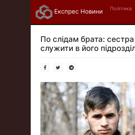
Політика
Експрес Новини
По слідам брата: сестра
служити в його підрозділ