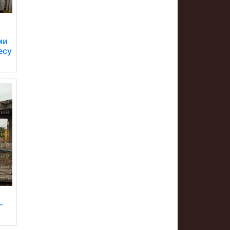
ми
есу
-