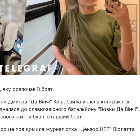
 яку розпочав її брат.
ни Дмитра "Да Вінчі" Коцюбайла уклала контракт зі
налася до славнозвісного батальйону "Вовки Да Вінчі",
свого життя був її старший брат.
ро це повідомила журналістка "Цензор.НЕТ" Віолетта