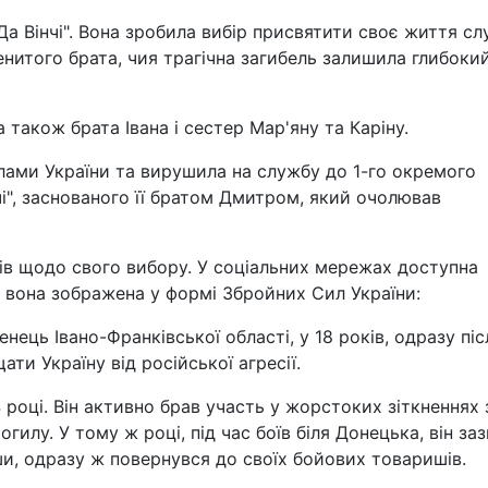
 Вінчі". Вона зробила вибір присвятити своє життя сл
енитого брата, чия трагічна загибель залишила глибоки
 також брата Івана і сестер Мар'яну та Каріну.
лами України та вирушила на службу до 1-го окремого
і", заснованого її братом Дмитром, який очолював
ів щодо свого вибору. У соціальних мережах доступна
й вона зображена у формі Збройних Сил України:
ць Івано-Франківської області, у 18 років, одразу піс
ти Україну від російської агресії.
 році. Він активно брав участь у жорстоких зіткненнях 
гилу. У тому ж році, під час боїв біля Донецька, він за
и, одразу ж повернувся до своїх бойових товаришів.