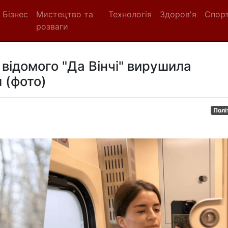
Бізнес
Мистецтво та
Технологія
Здоров'я
Спор
розваги
 відомого "Да Вінчі" вирушила
 (фото)
Полі