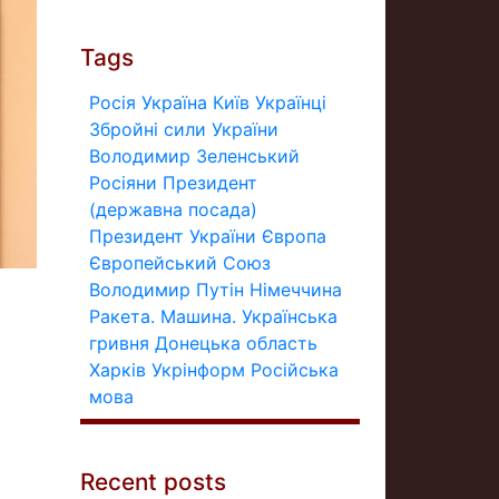
Tags
Росія
Україна
Київ
Українці
Збройні сили України
Володимир Зеленський
Росіяни
Президент
(державна посада)
Президент України
Європа
Європейський Союз
Володимир Путін
Німеччина
Ракета.
Машина.
Українська
гривня
Донецька область
Харків
Укрінформ
Російська
мова
Recent posts