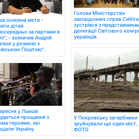
Голова Міністерства
закордонних справ Сибіга
ша основна мета -
зустрівся з представника
чати дітей
делегації Світового конгр
посередньо за партами в
українців.
і", - зазначив Андрій
алюк у розмові з
вівською Поштою".
ересня у Львові
будеться прощання з
У Покровську загарбники
ома героями, які
зруйнували ще один міст, 
ищали Україну.
ФОТО