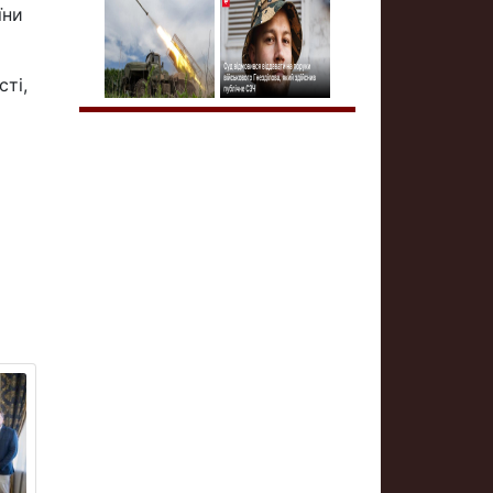
їни
сті,