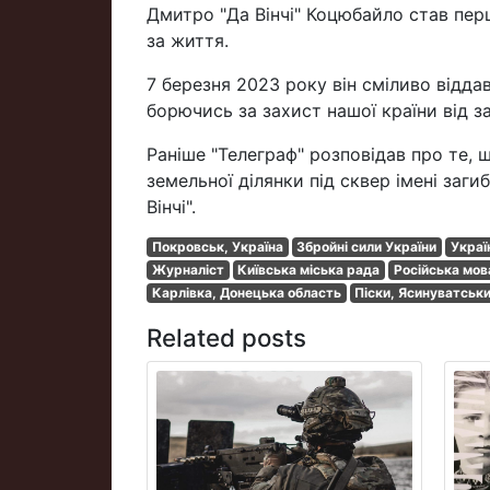
Дмитро "Да Вінчі" Коцюбайло став пер
за життя.
7 березня 2023 року він сміливо відда
борючись за захист нашої країни від за
Раніше "Телеграф" розповідав про те, 
земельної ділянки під сквер імені заг
Вінчі".
Покровськ, Україна
Збройні сили України
Украї
Журналіст
Київська міська рада
Російська мов
Карлівка, Донецька область
Піски, Ясинуватськ
Related posts