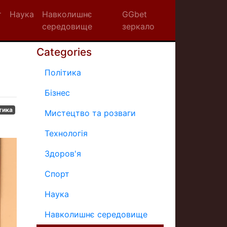
т
Наука
Навколишнє
GGbet
середовище
зеркало
Categories
Політика
Бізнес
тика
Мистецтво та розваги
Технологія
Здоров'я
Спорт
Наука
Навколишнє середовище