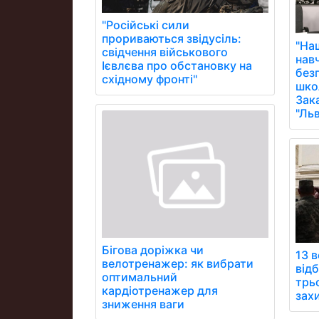
"Російські сили
прориваються звідусіль:
"На
свідчення військового
нав
Ієвлєва про обстановку на
без
східному фронті"
школ
Зак
"Ль
Бігова доріжка чи
13 в
велотренажер: як вибрати
від
оптимальний
трь
кардіотренажер для
зах
зниження ваги